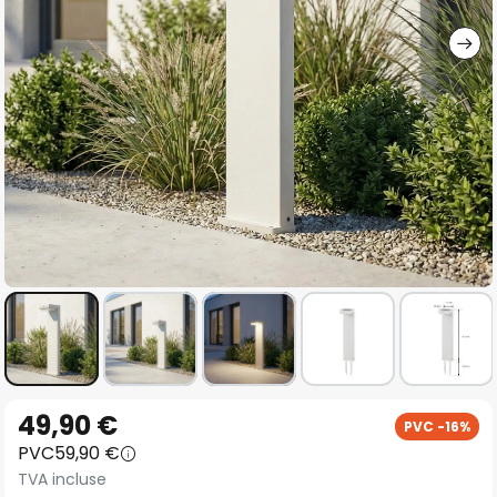
gallery
Skip
49,90 €
PVC -16%
to
PVC
59,90 €
the
TVA incluse
beginning