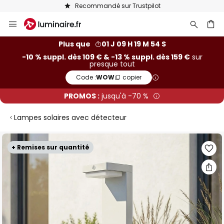
Recommandé sur Trustpilot
Allez
au
contenu
ercher
Plus que
01 J 09 H 19 M 54 S
-10 % suppl. dès 109 € & -13 % suppl. dès 159 €
sur
presque tout
Code :
WOW
copier
PROMOS :
jusqu'à -70 %
Lampes solaires avec détecteur
Skip
+ Remises sur quantité
to
the
end
of
the
images