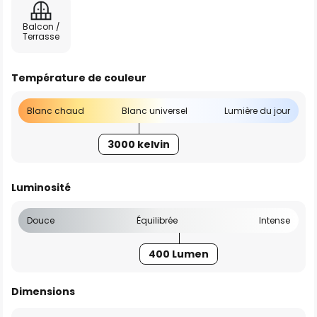
Balcon /
Terrasse
Température de couleur
Blanc chaud
Blanc universel
Lumière du jour
3000 kelvin
Luminosité
Douce
Équilibrée
Intense
400 Lumen
Dimensions