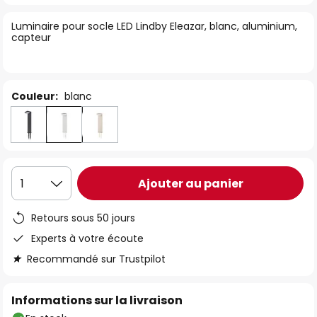
of
Luminaire pour socle LED Lindby Eleazar, blanc, aluminium,
the
capteur
images
gallery
Couleur:
blanc
Ajouter au panier
1
Retours sous 50 jours
Experts à votre écoute
Recommandé sur Trustpilot
Informations sur la livraison