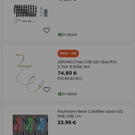
En stock
PVC -7%
LEDVANCE Flex COB LED-Strip IP20
2.700-6.500K, 5m
74,90 €
PVC
80,62 €
En stock
Paulmann Neon Colorflex ruban LED,
RVB, USB, 1 m
23,95 €