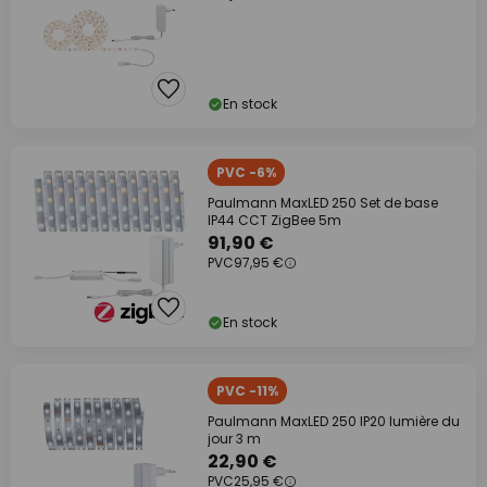
En stock
PVC -6%
Paulmann MaxLED 250 Set de base
IP44 CCT ZigBee 5m
91,90 €
PVC
97,95 €
En stock
PVC -11%
Paulmann MaxLED 250 IP20 lumière du
jour 3 m
22,90 €
PVC
25,95 €