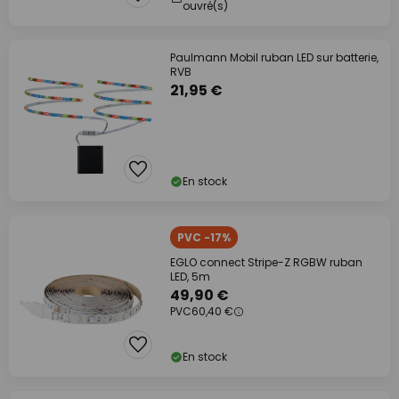
ouvré(s)
Paulmann Mobil ruban LED sur batterie,
RVB
21,95 €
En stock
PVC -17%
EGLO connect Stripe-Z RGBW ruban
LED, 5m
49,90 €
PVC
60,40 €
En stock