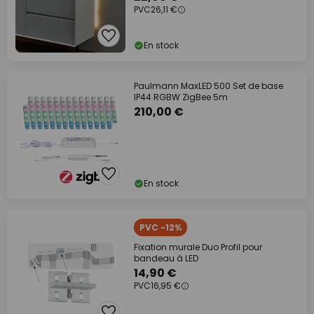
PVC
26,11 €
En stock
Paulmann MaxLED 500 Set de base
IP44 RGBW ZigBee 5m
210,00 €
En stock
PVC -12%
Fixation murale Duo Profil pour
bandeau à LED
14,90 €
PVC
16,95 €