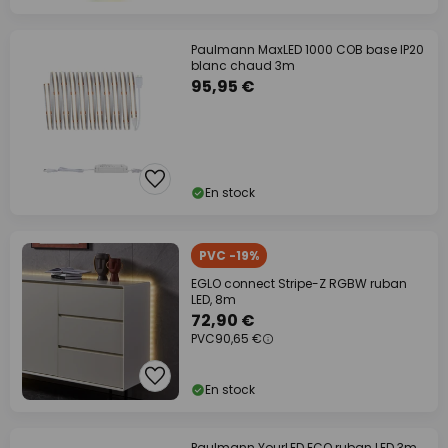
Paulmann MaxLED 1000 COB base IP20
blanc chaud 3m
95,95 €
En stock
PVC -19%
EGLO connect Stripe-Z RGBW ruban
LED, 8m
72,90 €
PVC
90,65 €
En stock
Paulmann YourLED ECO ruban LED 3m