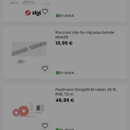
En stock
Raccord clip-to-clip pour bande
MaxLED
10,95 €
En stock
Paulmann SimpLED kit ruban, 26 W,
RVB, 7,5 m
46,95 €
En stock