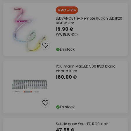
PVC -12%
LEDVANCE Flex Remote Ruban LED IP20
RGBW, 3m
15,90 €
PVC
18,10 €
En stock
Paulmann MaxLED 500 IP20 blanc
chaud 10 m
160,00 €
En stock
Set de base YourLED RGB, noir
47,95 €