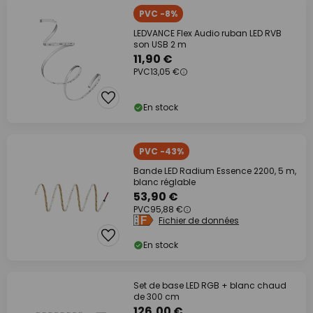
PVC -8%
LEDVANCE Flex Audio ruban LED RVB
son USB 2 m
11,90 €
PVC
13,05 €
En stock
PVC -43%
Bande LED Radium Essence 2200, 5 m,
blanc réglable
53,90 €
PVC
95,88 €
Fichier de données
En stock
Set de base LED RGB + blanc chaud
de 300 cm
126,00 €