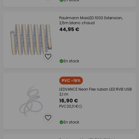
Paulmann MaxLED 1000 Extension,
2,5m blanc chaud
44,95 €
En stock
PVC -16%
LEDVANCE Neon Flex ruban LED RVB USB
2,1 m
16,90 €
PVC
20,11 €
En stock