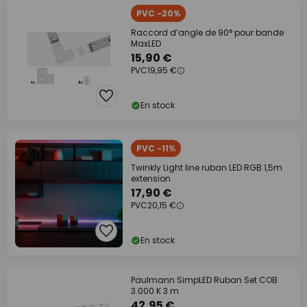
PVC -20%
Raccord d’angle de 90° pour bande
MaxLED
15,90 €
PVC
19,95 €
En stock
PVC -11%
Twinkly Light line ruban LED RGB 1,5m
extension
17,90 €
PVC
20,15 €
En stock
Paulmann SimpLED Ruban Set COB
3.000 K 3 m
42,95 €