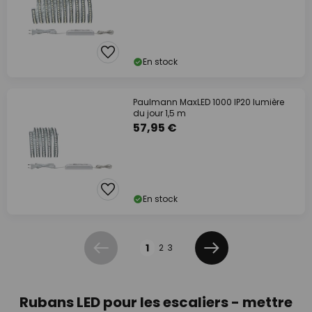
En stock
Paulmann MaxLED 1000 IP20 lumière
du jour 1,5 m
57,95 €
En stock
Page
1
2
3
Précédent
Suivant
Rubans LED pour les escaliers - mettre