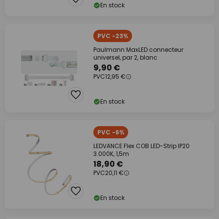
En stock
PVC -23%
Paulmann MaxLED connecteur
universel, par 2, blanc
9,90 €
PVC
12,95 €
En stock
PVC -6%
LEDVANCE Flex COB LED-Strip IP20
3.000K, 1,5m
18,90 €
PVC
20,11 €
En stock