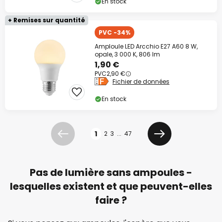
En stock
+ Remises sur quantité
PVC -34%
Amploule LED Arcchio E27 A60 8 W,
opale, 3 000 K, 806 lm
1,90 €
PVC
2,90 €
Fichier de données
En stock
Page
1
2
3
...
47
Précédent
Suivant
Pas de lumière sans ampoules -
lesquelles existent et que peuvent-elles
faire ?