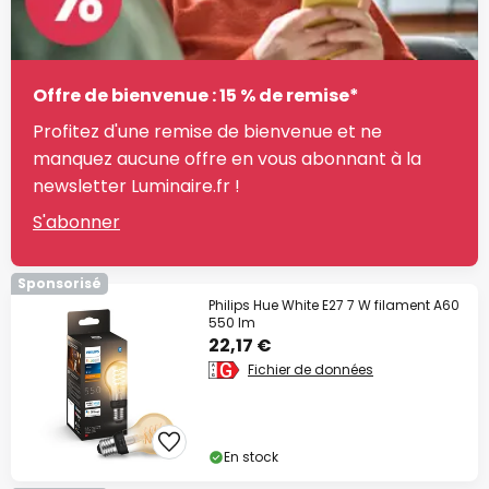
Offre de bienvenue : 15 % de remise*
Profitez d'une remise de bienvenue et ne
manquez aucune offre en vous abonnant à la
newsletter Luminaire.fr !
S'abonner
Sponsorisé
Philips Hue White E27 7 W filament A60
550 lm
22,17 €
Fichier de données
En stock