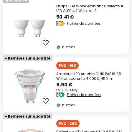
Sponsorisé
Philips Hue White Ambiance réflecteur
LED GU10 4,2 W, lot de 2
50,41 €
Fichier de données
En stock
+ Remises sur quantité
PVC -16%
Amploule LED Arcchio GU10 PAR16 2,5
W, transparente, 4 000 K, 450 lm
9,90 €
PVC
11,90 €
Fichier de données
En stock
+ Remises sur quantité
PVC -29%
Réflecteur LED Arcchio GU10 4,5 W 36°