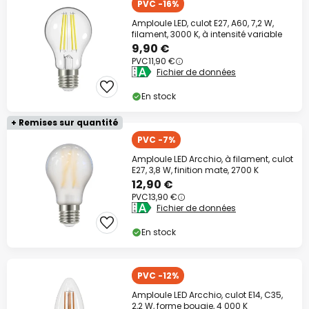
PVC -16%
Amploule LED, culot E27, A60, 7,2 W,
filament, 3000 K, à intensité variable
9,90 €
PVC
11,90 €
Fichier de données
En stock
+ Remises sur quantité
PVC -7%
Amploule LED Arcchio, à filament, culot
E27, 3,8 W, finition mate, 2700 K
12,90 €
PVC
13,90 €
Fichier de données
En stock
PVC -12%
Amploule LED Arcchio, culot E14, C35,
2,2 W, forme bougie, 4 000 K