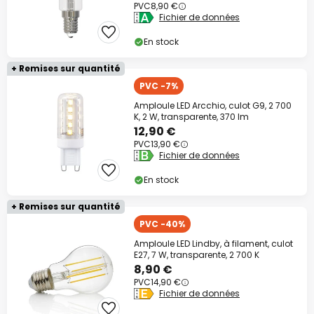
PVC
8,90 €
Fichier de données
En stock
+ Remises sur quantité
PVC -7%
Amploule LED Arcchio, culot G9, 2 700
K, 2 W, transparente, 370 lm
12,90 €
PVC
13,90 €
Fichier de données
En stock
+ Remises sur quantité
PVC -40%
Amploule LED Lindby, à filament, culot
E27, 7 W, transparente, 2 700 K
8,90 €
PVC
14,90 €
Fichier de données