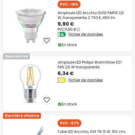
PVC -16%
Amploule LED Arcchio GU10 PAR16 2,5
W, transparente, 2 700 K, 450 lm
9,90 €
PVC
11,90 €
Fichier de données
En stock
Sponsorisé
ampoule LED Philips WarmGlow E27
P45 2,5 W transparente
6,34 €
Fichier de données
En stock
Dernière chance
PVC -57%
Tube LED Arcchio, G13 T8 13 W, 150 cm,