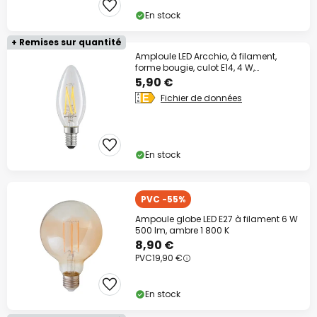
En stock
+ Remises sur quantité
Amploule LED Arcchio, à filament,
forme bougie, culot E14, 4 W,
transparente
5,90 €
Fichier de données
En stock
PVC -55%
Ampoule globe LED E27 à filament 6 W
500 lm, ambre 1 800 K
8,90 €
PVC
19,90 €
En stock