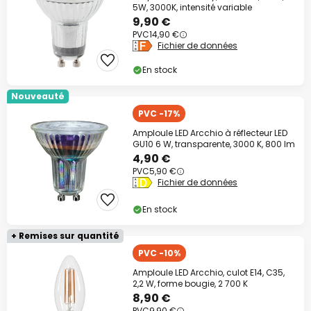
5W, 3000K, intensité variable
9,90 €
PVC
14,90 €
Fichier de données
En stock
Nouveauté
PVC -17%
Amploule LED Arcchio à réflecteur LED
GU10 6 W, transparente, 3000 K, 800 lm
4,90 €
PVC
5,90 €
Fichier de données
En stock
+ Remises sur quantité
PVC -10%
Amploule LED Arcchio, culot E14, C35,
2,2 W, forme bougie, 2 700 K
8,90 €
PVC
9,90 €