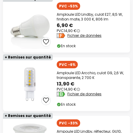
PVC -53%
Amploule LED Lindby, culot E27, 8,5 W,
finition mate, 3 000 K, 806 lm
6,90 €
PVC
14,90 €
Fichier de données
En stock
+ Remises sur quantité
PVC -6%
Amploule LED Arcchio, culot G9, 2,6 W,
transparente, 2 700 K
13,90 €
PVC
14,90 €
Fichier de données
En stock
+ Remises sur quantité
PVC -33%
Ampoule LED Lindby, réflecteur, GU10,