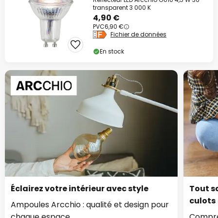
transparent 3 000 K
4,90 €
PVC
6,90 €
Fichier de données
En stock
Éclairez votre intérieur avec style
Tout sa
culots
Ampoules Arcchio : qualité et design pour
chaque espace.
Compren