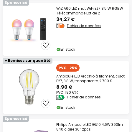
Sponsorisé
WiZ A60 LED mat WiFi E27 8,5 W RGBW
Télécommande Lot de 2
34,27 €
Fichier de données
En stock
+ Remises sur quantité
PVC -25%
Amploule LED Arcchio à filament, culot
E27, 3,8 W, transparente, 2 700 K
8,90 €
PVC
11,90 €
Fichier de données
En stock
Sponsorisé
Philips Ampoule LED GU10 4,6W 390lm
840 claire 36° 2pcs