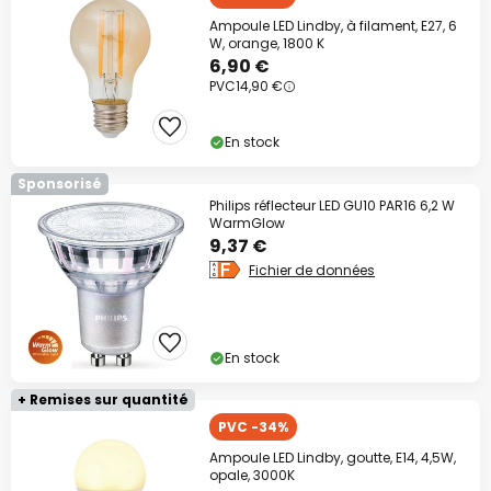
Ampoule LED Lindby, à filament, E27, 6
W, orange, 1800 K
6,90 €
PVC
14,90 €
En stock
Sponsorisé
Philips réflecteur LED GU10 PAR16 6,2 W
WarmGlow
9,37 €
Fichier de données
En stock
+ Remises sur quantité
PVC -34%
Ampoule LED Lindby, goutte, E14, 4,5W,
opale, 3000K