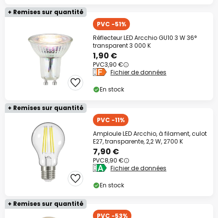
+ Remises sur quantité
PVC -51%
Réflecteur LED Arcchio GU10 3 W 36°
transparent 3 000 K
1,90 €
PVC
3,90 €
Fichier de données
En stock
+ Remises sur quantité
PVC -11%
Amploule LED Arcchio, à filament, culot
E27, transparente, 2,2 W, 2700 K
7,90 €
PVC
8,90 €
Fichier de données
En stock
+ Remises sur quantité
PVC -53%