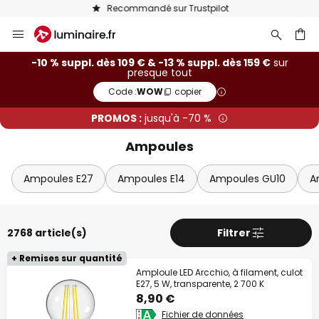
Recommandé sur Trustpilot
Allez
Fer
Remise supplémentaire
au
contenu
ercher
-10 % suppl.
dès 109 €
-10 % suppl. dès 109 € & -13 % suppl. dès 159 €
sur
presque tout
Code :
WOW
copier
-13 % suppl.
dès 159 €
PROMOS :
jusqu'à -70 %
sur presque tout*
Ampoules
Code :
WOW
copier
Ampoules E27
Ampoules E14
Ampoules GU10
A
En profiter
*Marques exclues
2768 article(s)
Filtrer
+ Remises sur quantité
Amploule LED Arcchio, à filament, culot
E27, 5 W, transparente, 2 700 K
8,90 €
Fichier de données