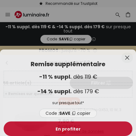
Recommandé sur Trustpilot
Allez
Fer
Remise supplémentaire
au
contenu
ercher
-11 % suppl.
dès 119 €
-11 % suppl. dès 119 € & -14 % suppl. dès 179 €
sur presque
tout
Code :
SAVE
copier
-14 % suppl.
dès 179 €
PROMOS :
jusqu'à -70 %
sur presque tout*
Ampoules GX53
Code :
SAVE
copier
En profiter
56 article(s)
Filtrer
*Marques exclues
+ Remises sur quantité
PVC -11%
Amploule LED Arcchio GX53, 10 W, 3
000 K, Ø 7,5 cm
7,90 €
PVC
8,90 €
Fichier de données