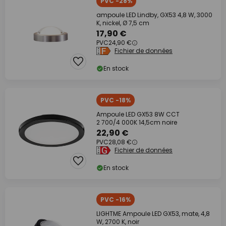
PVC -28%
ampoule LED Lindby, GX53 4,8 W, 3000
K, nickel, Ø 7,5 cm
17,90 €
PVC
24,90 €
Fichier de données
En stock
PVC -18%
Ampoule LED GX53 8W CCT
2 700/4 000K 14,5cm noire
22,90 €
PVC
28,08 €
Fichier de données
En stock
PVC -16%
LIGHTME Ampoule LED GX53, mate, 4,8
W, 2700 K, noir