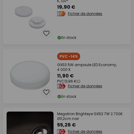
K, 120°
19,90 €
Fichier de données
En stock
PVC -14%
GX53 5W ampoule LED Economy,
4 000 K
11,90 €
PVC
13,96 €
Fichier de données
En stock
Megatron Brighteye GX53 7W 2.700K
Ø11,2cm noir
55,26 €
Fichier de données