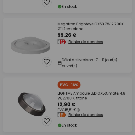
En stock
Megatron Brighteye GX53 7W 2.700K
Ø11,2cm blanc
55,26 €
Fichier de données
Délai de livraison : 7 - 11 jour(s)
ouvré(s)
PVC -16%
LIGHTME Ampoule LED GX53, mate, 4,8
W, 2700 K, titane
12,90 €
PVC
15,51 €
Fichier de données
En stock