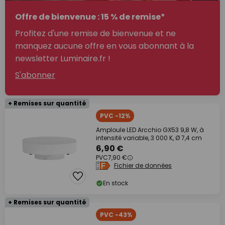
Offre de bienvenue : 15 % de remise*
Profitez d'une remise de bienvenue et ne
manquez aucune offre en vous abonnant à la
newsletter Luminaire.fr !
S'abonner
+ Remises sur quantité
PVC -12%
Amploule LED Arcchio GX53 9,8 W, à
intensité variable, 3 000 K, Ø 7,4 cm
6,90 €
PVC
7,90 €
Fichier de données
En stock
+ Remises sur quantité
PVC -43%