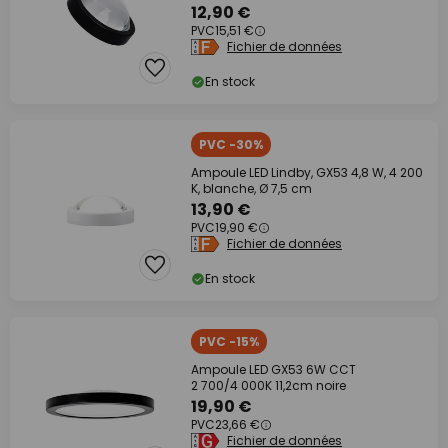
12,90 €
PVC
15,51 €
Fichier de données
En stock
PVC -30%
Ampoule LED Lindby, GX53 4,8 W, 4 200
K, blanche, Ø 7,5 cm
13,90 €
PVC
19,90 €
Fichier de données
En stock
PVC -15%
Ampoule LED GX53 6W CCT
2 700/4 000K 11,2cm noire
19,90 €
PVC
23,66 €
Fichier de données