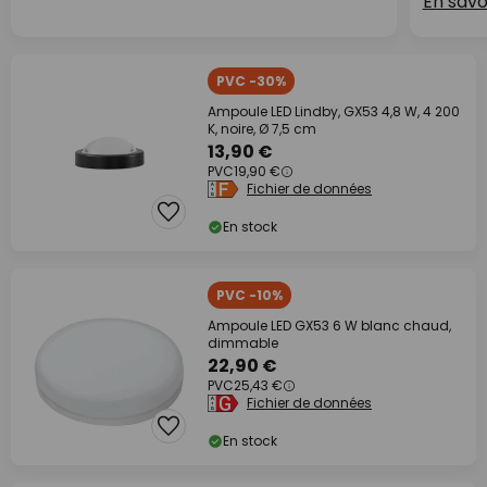
En savo
PVC -30%
Ampoule LED Lindby, GX53 4,8 W, 4 200
K, noire, Ø 7,5 cm
13,90 €
PVC
19,90 €
Fichier de données
En stock
PVC -10%
Ampoule LED GX53 6 W blanc chaud,
dimmable
22,90 €
PVC
25,43 €
Fichier de données
En stock