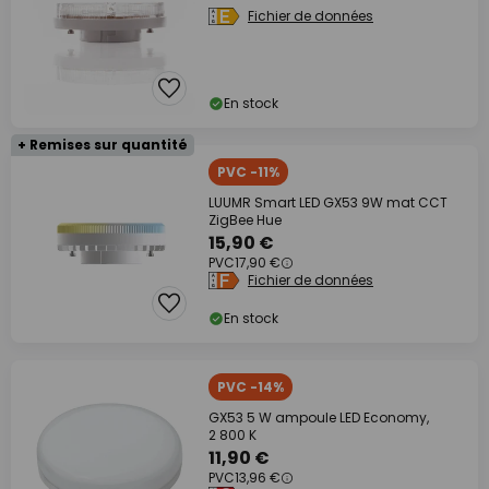
Fichier de données
En stock
+ Remises sur quantité
PVC -11%
LUUMR Smart LED GX53 9W mat CCT
ZigBee Hue
15,90 €
PVC
17,90 €
Fichier de données
En stock
PVC -14%
GX53 5 W ampoule LED Economy,
2 800 K
11,90 €
PVC
13,96 €