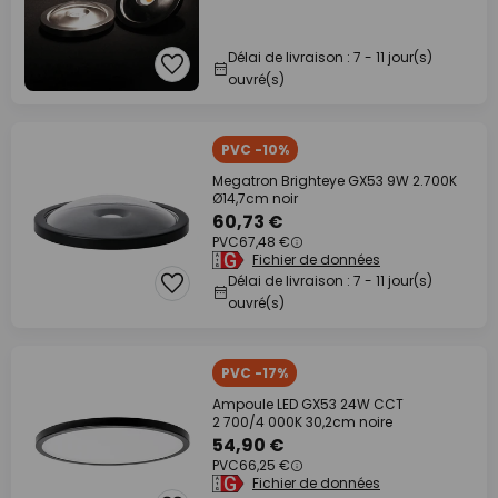
Délai de livraison : 7 - 11 jour(s)
ouvré(s)
PVC -10%
Megatron Brighteye GX53 9W 2.700K
Ø14,7cm noir
60,73 €
PVC
67,48 €
Fichier de données
Délai de livraison : 7 - 11 jour(s)
ouvré(s)
PVC -17%
Ampoule LED GX53 24W CCT
2 700/4 000K 30,2cm noire
54,90 €
PVC
66,25 €
Fichier de données