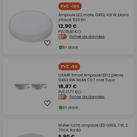
PVC -16%
Ampoule LED, mate, GX53, 4,9 W, blanc
chaud, 520 lm
12,90 €
PVC
15,51 €
Fichier de données
En stock
PVC -5%
LUUMR Smart Ampoule LED 2 pièces
GX53 9W WLAN CCT mat Tuya
16,87 €
PVC
17,77 €
Fichier de données
En stock
Müller-Licht, ampoule LED GX53, 7 W, 2
700 K, Ra 80
5,90 €