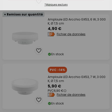
En stock
+ Remises sur quantité
Amploule LED Arcchio GX53, 6 W, 3 000
K, Ø 7,5 cm
4,90 €
Fichier de données
En stock
PVC -14%
Amploule LED Arcchio GX53, 7 W, 3 000
K, Ø 7,5 cm
5,90 €
PVC
6,90 €
Fichier de données
En stock