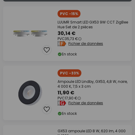
PVC -15%
LUUMR Smart LED GX53 9W CCT ZigBee
Hue Set de 2 pièces
30,14 €
PVC
35,73 €
Fichier de données
En stock
PVC -33%
Ampoule LED Lindby, GX53, 4,8 W, noire,
4 000 K, 7,5 x 3 cm
11,90 €
PVC
17,90 €
Fichier de données
En stock
GX53 ampoule LED 8 W, 620 lm, 4 000