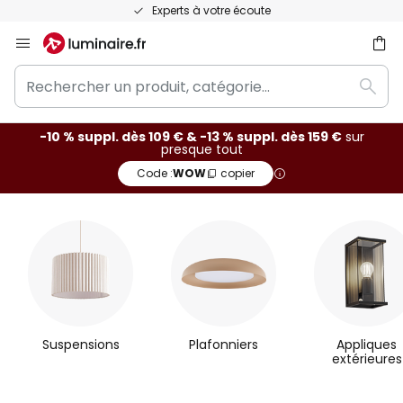
Recommandé sur Trustpilot
Allez
au
Rechercher
contenu
ercher
Rech
un
produit,
-10 % suppl. dès 109 € & -13 % suppl. dès 159 €
sur
catégorie...
presque tout
Code :
WOW
copier
C
a
t
é
Suspensions
Plafonniers
Appliques
g
extérieures
o