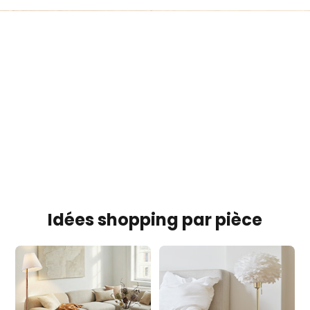
r
i
e
s
p
o
p
u
Idées shopping par pièce
l
a
i
r