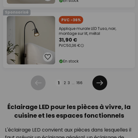
En stock
Sponsorisé
PVC -36%
Applique murale LED Tuso, noir,
montage sur lit, métal
31,90 €
PVC
50,36 €
En stock
Page
1
2
3
...
166
Précédent
Suivant
Éclairage LED pour les pièces à vivre, la
cuisine et les espaces fonctionnels
L'éclairage LED convient aux pièces dans lesquelles il
faut prévoir un éclairage général, un éclairage de