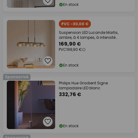
En stock
PVC -30,00 €
Suspension LED Lucande Martis,
ambre, à 4 lampes, à intensité
variable
169,90 €
PVC
199,90 €
En stock
Sponsorisé
Philips Hue Gradient Signe
lampadaire LED blanc
332,76 €
En stock
Sponsorisé