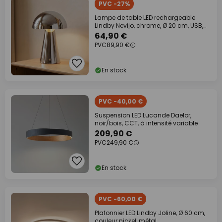
PVC -27%
Lampe de table LED rechargeable
Lindby Nevijo, chrome, Ø 20 cm, USB,
variateur
64,90 €
PVC
89,90 €
En stock
PVC -40,00 €
Suspension LED Lucande Daelor,
noir/bois, CCT, à intensité variable
209,90 €
PVC
249,90 €
En stock
PVC -60,00 €
Plafonnier LED Lindby Joline, Ø 60 cm,
couleur nickel, métal