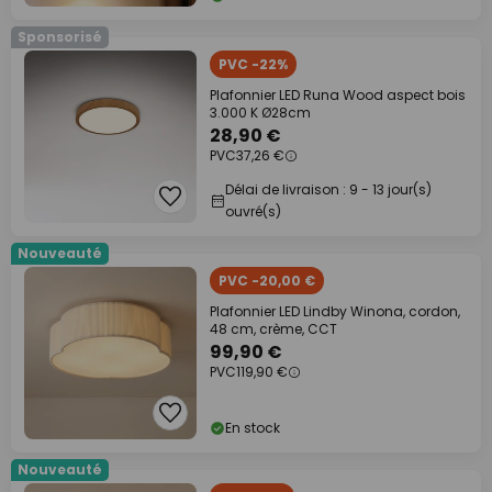
Sponsorisé
PVC -22%
Plafonnier LED Runa Wood aspect bois
3.000 K Ø28cm
28,90 €
PVC
37,26 €
Délai de livraison : 9 - 13 jour(s)
ouvré(s)
Nouveauté
PVC -20,00 €
Plafonnier LED Lindby Winona, cordon,
48 cm, crème, CCT
99,90 €
PVC
119,90 €
En stock
Nouveauté