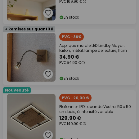
PVC
169,90 €
En stock
+ Remises sur quantité
PVC -36%
Applique murale LED Lindby Mayar,
laiton, métal, lampe de lecture, 11cm
34,90 €
PVC
54,90 €
En stock
Nouveauté
PVC -20,00 €
Plafonnier LED Lucande Vectra, 50 x 50
cm, bois, à intensité variable
129,90 €
PVC
149,90 €