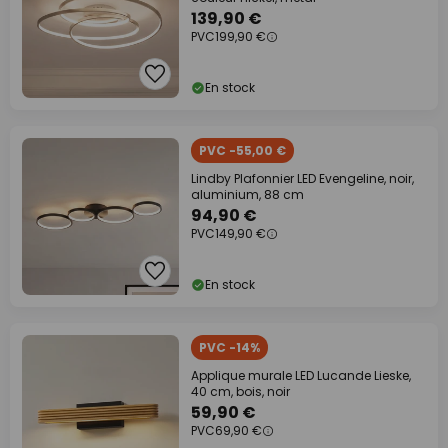
139,90 €
PVC
199,90 €
En stock
PVC -55,00 €
Lindby Plafonnier LED Evengeline, noir,
aluminium, 88 cm
94,90 €
PVC
149,90 €
En stock
PVC -14%
Applique murale LED Lucande Lieske,
40 cm, bois, noir
59,90 €
PVC
69,90 €