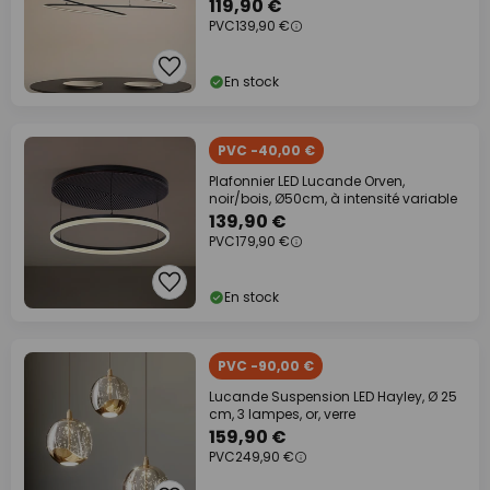
119,90 €
PVC
139,90 €
En stock
PVC -40,00 €
Plafonnier LED Lucande Orven,
noir/bois, Ø50cm, à intensité variable
139,90 €
PVC
179,90 €
En stock
PVC -90,00 €
Lucande Suspension LED Hayley, Ø 25
cm, 3 lampes, or, verre
159,90 €
PVC
249,90 €