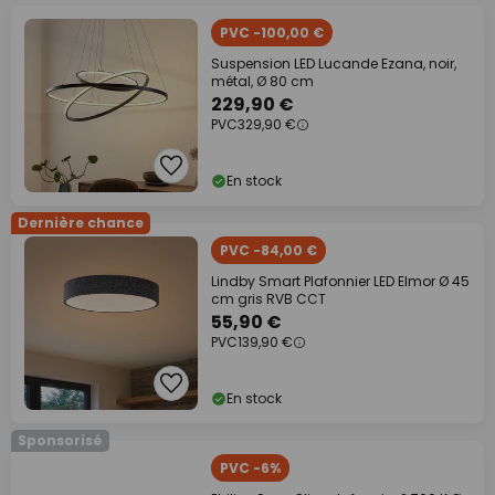
PVC -100,00 €
Suspension LED Lucande Ezana, noir,
métal, Ø 80 cm
229,90 €
PVC
329,90 €
En stock
Dernière chance
PVC -84,00 €
Lindby Smart Plafonnier LED Elmor Ø 45
cm gris RVB CCT
55,90 €
PVC
139,90 €
En stock
Sponsorisé
PVC -6%