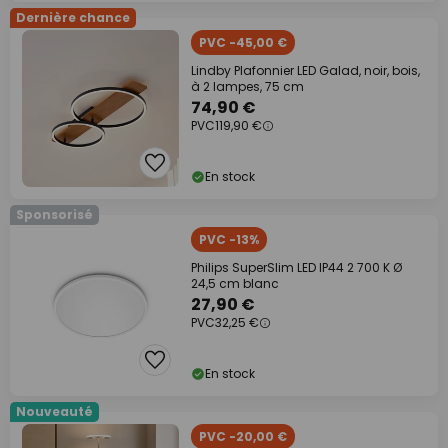
Dernière chance
PVC -45,00 €
Lindby Plafonnier LED Galad, noir, bois,
à 2 lampes, 75 cm
74,90 €
PVC
119,90 €
En stock
Sponsorisé
PVC -13%
Philips SuperSlim LED IP44 2 700 K Ø
24,5 cm blanc
27,90 €
PVC
32,25 €
En stock
Nouveauté
PVC -20,00 €