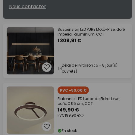
Nous contacter
Suspension LED PURE Moto-Rise, doré
impérial, aluminium, CCT
1 309,91 €
Délai de livraison : 5 - 8 jour(s)
ouvré(s)
PVC -50,00 €
Plafonnier LED Lucande Eldra, brun
café, Ø 55 cm, CCT
149,90 €
PVC
199,90 €
En stock