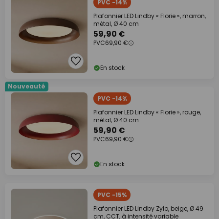
PVC -14%
Plafonnier LED Lindby « Florie », marron,
métal, Ø 40 cm
59,90 €
PVC
69,90 €
En stock
Nouveauté
PVC -14%
Plafonnier LED Lindby « Florie », rouge,
métal, Ø 40 cm
59,90 €
PVC
69,90 €
En stock
PVC -15%
Plafonnier LED Lindby Zylo, beige, Ø 49
cm, CCT, à intensité variable