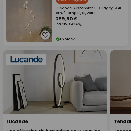
Lucande Suspension LED Hayley, Ø 40
cm, 9 lampes, or, verre
259,90 €
PVC
498,90 €
En stock
Lucande
Tendan