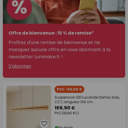
Offre de bienvenue : 15 % de remise*
Profitez d'une remise de bienvenue et ne
manquez aucune offre en vous abonnant à la
newsletter Luminaire.fr !
S'abonner
PVC -50,00 €
Suspension LED Lucande Darnor, bois,
CCT, longueur 100 cm
169,90 €
PVC
219,90 €
En stock