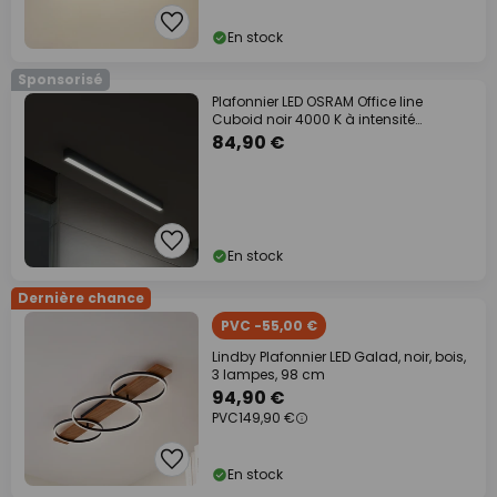
En stock
Sponsorisé
Plafonnier LED OSRAM Office line
Cuboid noir 4000 K à intensité
variable
84,90 €
En stock
Dernière chance
PVC -55,00 €
Lindby Plafonnier LED Galad, noir, bois,
3 lampes, 98 cm
94,90 €
PVC
149,90 €
En stock