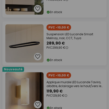
En stock
PVC -10,00 €
Suspension LED Lucande Smart
Melinay, noir, CCT, Tuya
289,90 €
PVC
299,90 €
En stock
Nouveauté
PVC -10,00 €
Applique murale LED Lucande Tavira,
albâtre, éclairage vers le haut/vers le
bas
119,90 €
PVC
129,90 €
En stock