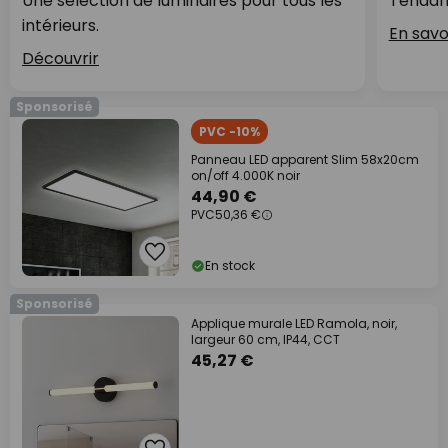
Une sélection de luminaires pour tous les
Tendan
intérieurs.
En savo
Découvrir
Sponsorisé
PVC -10%
Panneau LED apparent Slim 58x20cm
on/off 4.000K noir
44,90 €
PVC
50,36 €
En stock
Sponsorisé
Applique murale LED Ramola, noir,
largeur 60 cm, IP44, CCT
45,27 €