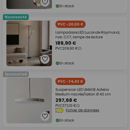
En stock
Nouveauté
PVC -20,00 €
Lampadaire LED Lucande Raymond,
noir, CCT, lampe de lecture
189,90 €
PVC
209,90 €
En stock
Sponsorisé
PVC -74,42 €
Suspension LED UMAGE Asteria
Medium nacrée/laiton Ø 43 cm
297,68 €
PVC
372,10 €
Fichier de données
En stock