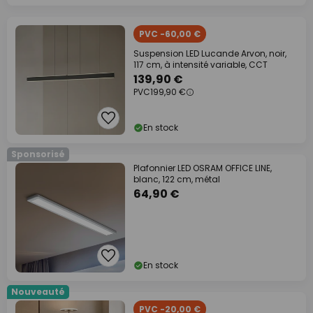
PVC -60,00 €
Suspension LED Lucande Arvon, noir,
117 cm, à intensité variable, CCT
139,90 €
PVC
199,90 €
En stock
Sponsorisé
Plafonnier LED OSRAM OFFICE LINE,
blanc, 122 cm, métal
64,90 €
En stock
Nouveauté
PVC -20,00 €