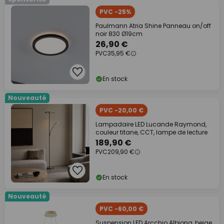
PVC -25%
Paulmann Atria Shine Panneau on/off
noir 830 Ø19cm
26,90 €
PVC
35,95 €
En stock
Nouveauté
PVC -20,00 €
Lampadaire LED Lucande Raymond,
couleur titane, CCT, lampe de lecture
189,90 €
PVC
209,90 €
En stock
Nouveauté
PVC -60,00 €
Suspension LED Arcchio Albiona, beige,