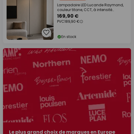
Lampadaire LED Lucande Raymond,
couleur titane, CCT, à intensité
variable
169,90 €
PVC
189,90 €
En stock
Le plus grand choix de marques en Europe