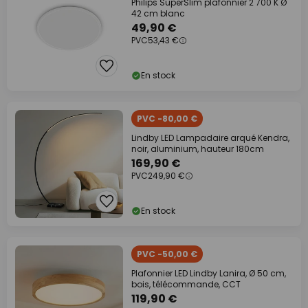
Philips SuperSlim plafonnier 2 700 K Ø
42 cm blanc
49,90 €
PVC
53,43 €
En stock
PVC -80,00 €
Lindby LED Lampadaire arqué Kendra,
noir, aluminium, hauteur 180cm
169,90 €
PVC
249,90 €
En stock
PVC -50,00 €
Plafonnier LED Lindby Lanira, Ø 50 cm,
bois, télécommande, CCT
119,90 €