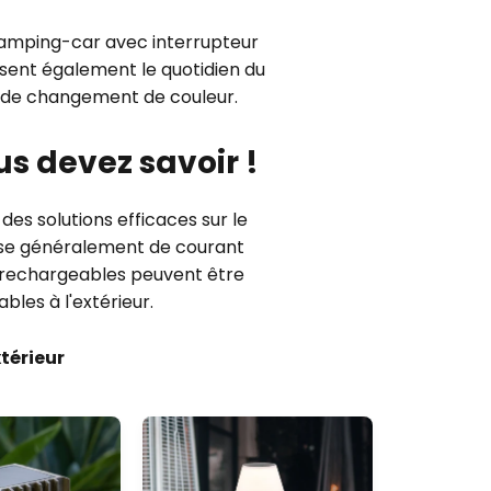
camping-car avec interrupteur
misent également le quotidien du
s de changement de couleur.
us devez savoir !
des solutions efficaces sur le
ose généralement de courant
s rechargeables peuvent être
bles à l'extérieur.
térieur
Dernière 