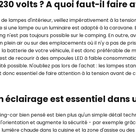
 230 volts ? A quoi faut-il faire 
de lampes d'intérieur, veillez impérativement à la tension
e si une lampe ou un luminaire est adapté à la caravane. 
 n'est pas toujours possible sur le camping. En outre, av
n plein air ou sur des emplacements où il n'y a pas de pri
la batterie de votre véhicule, il est donc préférable de 
x est de recourir à des ampoules LED à faible consommatio
é possible. N'oubliez pas lors de l'achat : les lampes st
st donc essentiel de faire attention à la tension avant de c
n éclairage est essentiel dans
ing-car bien pensé est bien plus qu'un simple détail tech
te l'orientation et augmente la sécurité - par exemple grâc
à lumière chaude dans la cuisine et la zone d'assise ou d