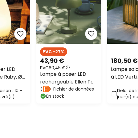
PVC -27%
43,90 €
180,50 €
PVC
60,45 €
er LED
Lampe sola
Lampe à poser LED
e Ruby, Ø
à LED Verti,
rechargeable Ellen To-
he, IP44,
3.000 K, 30
Go, vert olive,
Fichier de données
aison : 10 -
Délai de li
ité
En stock
ouvré(s)
aluminium
jour(s) o