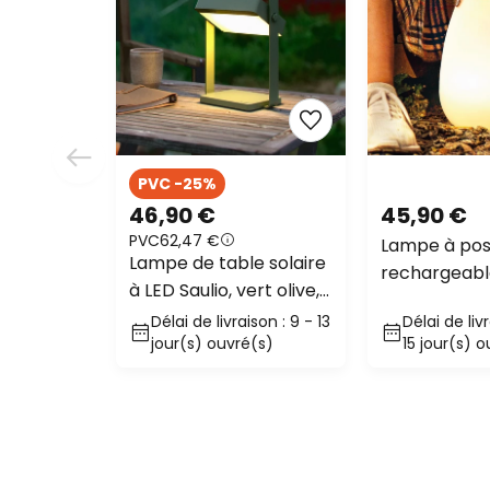
PVC -25%
46,90 €
45,90 €
PVC
62,47 €
Lampe à pos
Lampe de table solaire
rechargeabl
à LED Saulio, vert olive,
18 cm, blanc
IP44, aluminium, USB,
Délai de livraison : 9 - 13
Délai de livr
RVB à intens
batterie
jour(s) ouvré(s)
15 jour(s) 