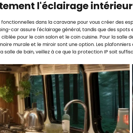
ctement l'éclairage intérieu
e fonctionnelles dans la caravane pour vous créer des es
ing-car assure l'éclairage général, tandis que des spots
iblée pour le coin salon et le coin cuisine. Pour la salle de
oire murale et le miroir sont une option. Les plafonnier
alle de bain, veillez à ce que la protection IP soit suffis