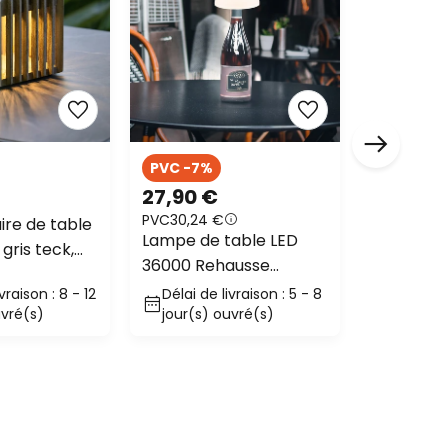
PVC -7%
PVC -65
27,90 €
14,90 €
PVC
30,24 €
PVC
42,90 
ire de table
Lampe de table LED
Lindby la
 gris teck,
36000 Rehausse
LED Mikkel
0 lm
bouteille blanche
intensité 
vraison : 8 - 12
Délai de livraison : 5 - 8
En stoc
uvré(s)
Plastique
jour(s) ouvré(s)