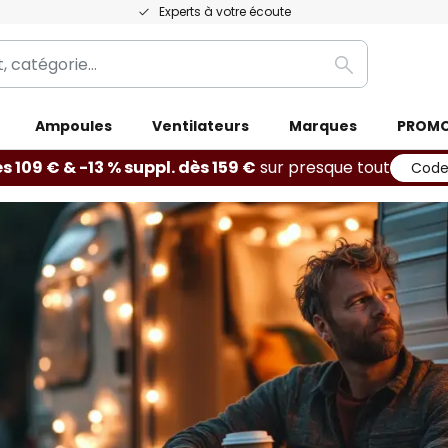
Experts à votre écoute
Rechercher
Ampoules
Ventilateurs
Marques
PROM
ès 109 € & -13 % suppl. dès 159 €
sur presque tout
Code