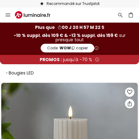
Recommandé sur Trustpilot
Allez
au
contenu
ercher
Plus que
00 J 20 H 57 M 21 S
-10 % suppl. dès 109 € & -13 % suppl. dès 159 €
sur
presque tout
Code :
WOW
copier
PROMOS :
jusqu'à -70 %
Bougies LED
Skip
to
the
end
of
the
images