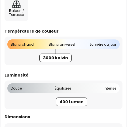
Balcon /
Terrasse
Température de couleur
Blanc chaud
Blanc universel
Lumière du jour
3000 kelvin
Luminosité
Douce
Équilibrée
Intense
400 Lumen
Dimensions