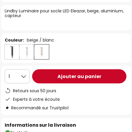
of
Lindby Luminaire pour socle LED Eleazar, beige, aluminium,
the
capteur
images
gallery
Couleur:
beige / blanc
Ajouter au panier
1
Retours sous 50 jours
Experts à votre écoute
Recommandé sur Trustpilot
Informations sur la livraison