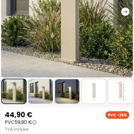
gallery
Skip
44,90 €
PVC -25%
to
PVC
59,90 €
the
TVA incluse
beginning