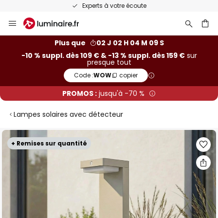
Experts à votre écoute
Allez
au
contenu
ercher
Plus que
02 J 02 H 04 M 09 S
-10 % suppl. dès 109 € & -13 % suppl. dès 159 €
sur
presque tout
Code :
WOW
copier
PROMOS :
jusqu'à -70 %
Lampes solaires avec détecteur
Skip
+ Remises sur quantité
to
the
end
of
the
images