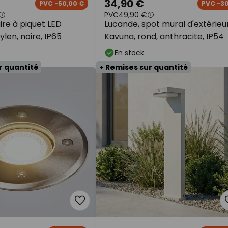
34,90 €
PVC -50,00 €
PVC -3
PVC
49,90 €
re à piquet LED
Lucande, spot mural d'extérieu
len, noire, IP65
Kavuna, rond, anthracite, IP54
En stock
r quantité
+ Remises sur quantité