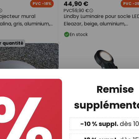
44,90 €
PVC -18%
PVC -2
PVC
59,90 €
ojecteur mural
Lindby Luminaire pour socle LE
lina, gris, aluminium,
Eleazar, beige, aluminium,
2 cm
capteur
En stock
r quantité
Remise
supplémenta
-10 % suppl.
dès 1