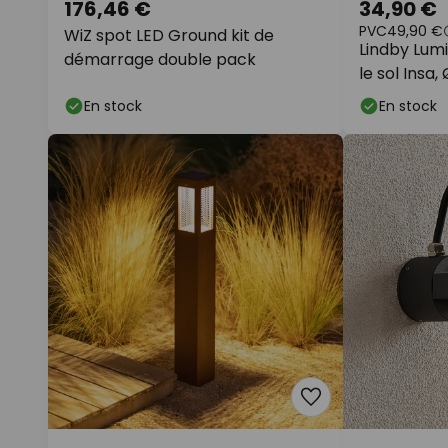
176,46 €
34,90 €
PVC
49,90 €
WiZ spot LED Ground kit de
Lindby Lum
démarrage double pack
le sol Insa,
inoxydable,
En stock
En stock