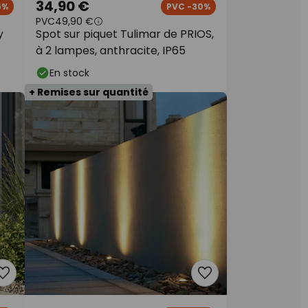
34,90 €
6%
PVC -30%
PVC
49,90 €
y
Spot sur piquet Tulimar de PRIOS,
à 2 lampes, anthracite, IP65
En stock
+ Remises sur quantité