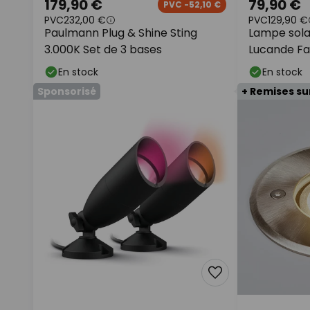
179,90 €
79,90 €
PVC -52,10 €
PVC
232,00 €
PVC
129,90 €
Paulmann Plug & Shine Sting
Lampe solai
3.000K Set de 3 bases
Lucande Fay
En stock
En stock
Sponsorisé
+ Remises su