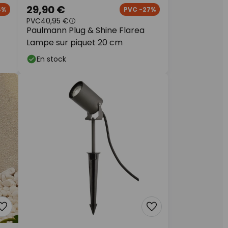
29,90 €
4%
PVC -27%
PVC
40,95 €
Paulmann Plug & Shine Flarea
Lampe sur piquet 20 cm
En stock