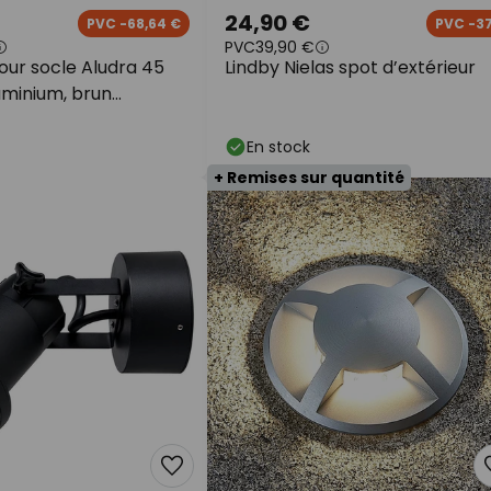
24,90 €
PVC -68,64 €
PVC -3
PVC
39,90 €
our socle Aludra 45
Lindby Nielas spot d’extérieur
uminium, brun
En stock
+ Remises sur quantité