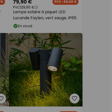
79,90 €
0%
PVC -50,00 €
PVC
129,90 €
r
Lampe solaire à piquet LED
Lucande Faylen, vert sauge, IP65
En stock