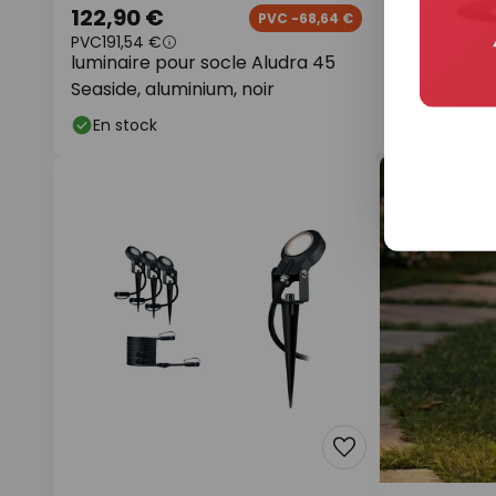
122,90 €
39,90 €
PVC -68,64 €
PVC
191,54 €
PVC
79,90 €
luminaire pour socle Aludra 45
Lucande Lu
Seaside, aluminium, noir
dans le sol 
lumière, GU
En stock
En stock