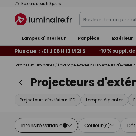
Allez
Retours sous 50 jours
au
Rechercher
contenu
un
produit,
Lampes d'intérieur
Par pièce
catégorie...
Extérieur
-10 % suppl. dè
Plus que
01 J 06 H 13 M 19 S
Lampes et luminaires
Éclairage extérieur
Projecteurs d'extérieur
Projecteurs d'extér
Projecteurs d’extérieur LED
Lampes à planter
P
Intensité variable
Couleur(s)
Dét
1