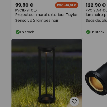
99,90 €
122,90 €
PVC -16,01 €
PVC
115,91 €
PVC
191,54 €
Projecteur mural extérieur Taylor
luminaire p
Sensor, à 2 lampes noir
Seaside, al
métallisé
En stock
En stock