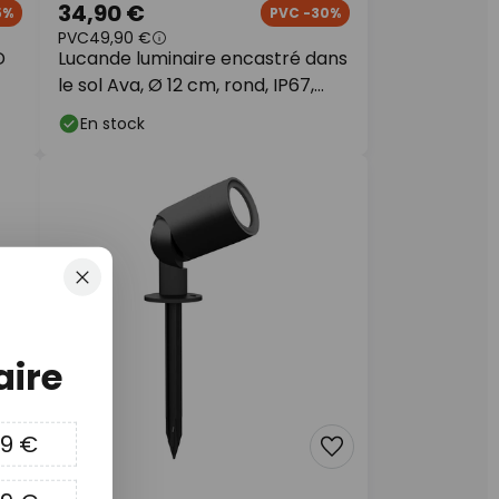
34,90 €
5%
PVC -30%
PVC
49,90 €
D
Lucande luminaire encastré dans
le sol Ava, Ø 12 cm, rond, IP67,
GU10
En stock
Fermer
ire
09 €