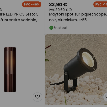
33,90 €
PVC -40%
PVC -1
PVC
39,60 €
re LED PRIOS Lestor,
Maytoni spot sur piquet Scope,
à intensité variable,
noir, aluminium, IP65
En stock