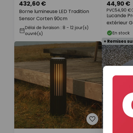
432,60 €
44,90 €
PVC
54,90 €
Borne lumineuse LED Tradition
Lucande Pr
Sensor Corten 90cm
extérieur Ga
Délai de livraison : 8 - 12 jour(s)
hauteur 11,
En stock
ouvré(s)
+ Remises su