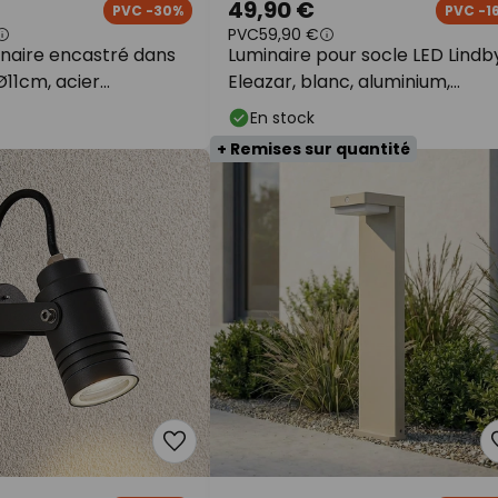
49,90 €
PVC -30%
PVC -1
PVC
59,90 €
inaire encastré dans
Luminaire pour socle LED Lindb
 Ø11cm, acier
Eleazar, blanc, aluminium,
 GU10, IP67
capteur
En stock
+ Remises sur quantité