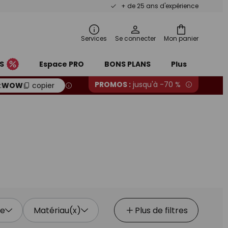
+ de 25 ans d'expérience
Services
Se connecter
Mon panier
S
Espace PRO
BONS PLANS
Plus
PROMOS :
jusqu'à -70 %
:
WOW
copier
ie
Matériau(x)
Plus de filtres