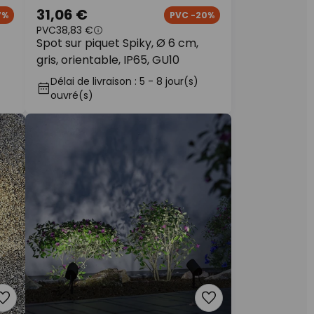
31,06 €
7%
PVC -20%
PVC
38,83 €
Spot sur piquet Spiky, Ø 6 cm,
gris, orientable, IP65, GU10
Délai de livraison : 5 - 8 jour(s)
ouvré(s)