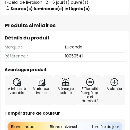
Délai de livraison : 2 - 5 jour(s) ouvré(s)
Source(s) lumineuse(s) intégrée(s)
Produits similaires
Détails du produit
Marque :
Lucande
Référence :
10050541
Avantages produit
À intensité
Variateur
À énergie
Efficacité
À planter
variable
inclus
solaire
énergétiqu
e et
durabilité
Température de couleur
Blanc chaud
Blanc universel
Lumière du jour