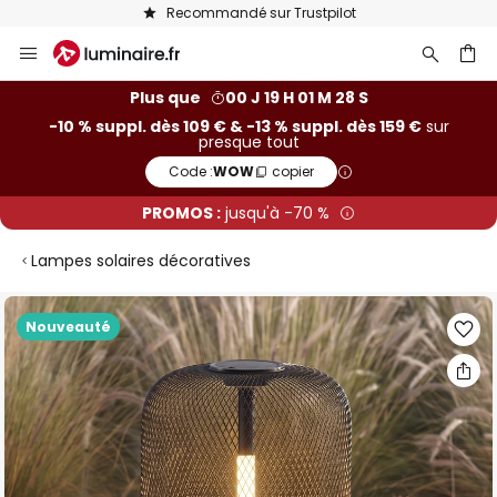
Recommandé sur Trustpilot
Allez
au
contenu
ercher
Plus que
00 J 19 H 01 M 27 S
-10 % suppl. dès 109 € & -13 % suppl. dès 159 €
sur
presque tout
Code :
WOW
copier
PROMOS :
jusqu'à -70 %
Lampes solaires décoratives
Skip
Nouveauté
to
the
end
of
the
images