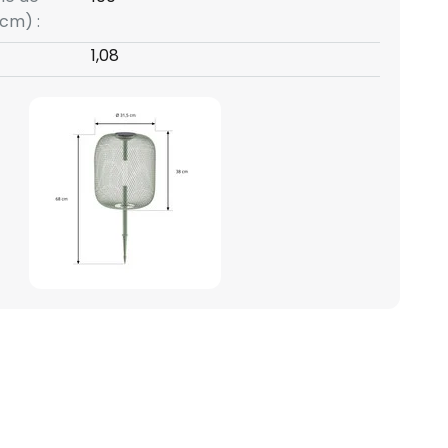
cm) :
1,08