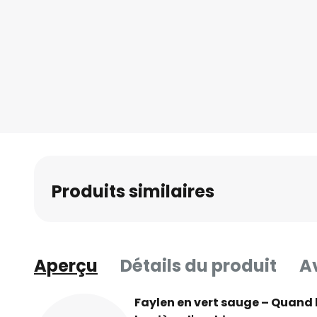
Skip
to
the
beginning
of
the
images
gallery
Produits similaires
Aperçu
Détails du produit
Av
Faylen en vert sauge – Quand 