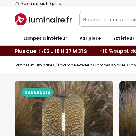
Allez
Retours sous 50 jours
au
Rechercher
contenu
un
produit,
Lampes d'intérieur
catégorie...
Par pièce
Extérieur
-10 % suppl. d
Plus que
02 J 18 H 07 M 30 S
Lampes et luminaires
Éclairage extérieur
Lampes solaires
Lam
Skip
to
Nouveauté
the
end
of
the
images