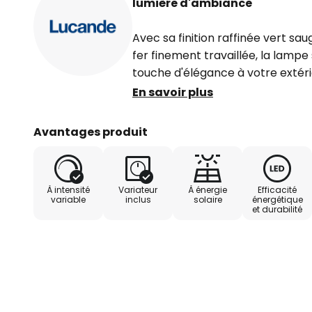
lumière d'ambiance
Avec sa finition raffinée vert sau
fer finement travaillée, la lamp
touche d'élégance à votre extéri
épurée enveloppe la source lum
En savoir plus
un jeu d'ombres et de lumières a
efficace.
Avantages produit
La combinaison de la technologie
recharge USB supplémentaire e
À intensité
Variateur
À énergie
Efficacité
moderne, tandis que l’intensité 
variable
inclus
solaire
énergétique
et durabilité
précision grâce à trois niveaux d
de protection IP65, Faylen est p
contre les intempéries et conçue
extérieur.
Un objet design aux exigences fo