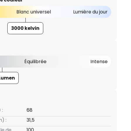
Blanc universel
Lumière du jour
3000 kelvin
Équilibrée
Intense
 Lumen
 :
68
) :
31,5
le de
100