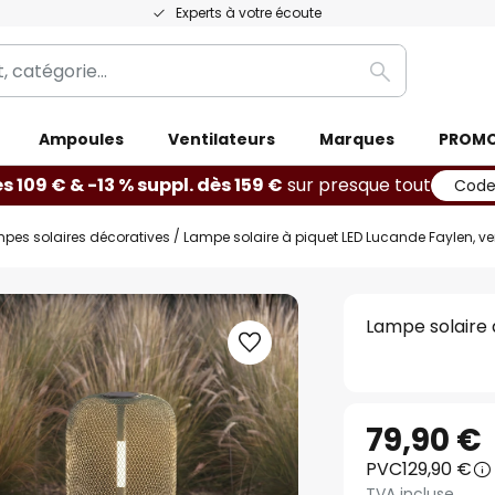
Experts à votre écoute
Rechercher
Ampoules
Ventilateurs
Marques
PROM
ès 109 € & -13 % suppl. dès 159 €
sur presque tout
Code
pes solaires décoratives
Lampe solaire à piquet LED Lucande Faylen, ve
Lampe solaire 
79,90 €
PVC
129,90 €
TVA incluse