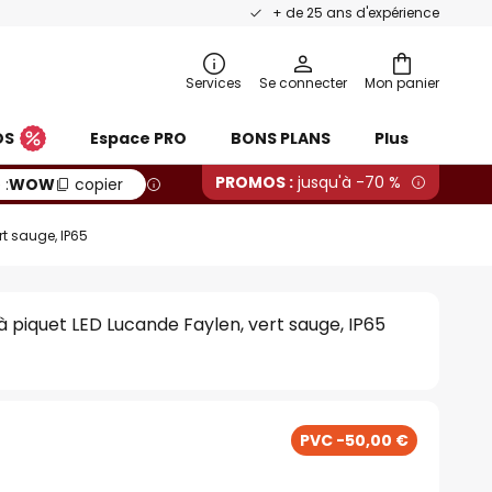
+ de 25 ans d'expérience
Services
Se connecter
Mon panier
OS
Espace PRO
BONS PLANS
Plus
PROMOS :
jusqu'à -70 %
 :
WOW
copier
rt sauge, IP65
à piquet LED Lucande Faylen, vert sauge, IP65
PVC -50,00 €