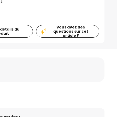
Vous avez des
 détails du
questions sur cet
oduit
article ?
e couleur