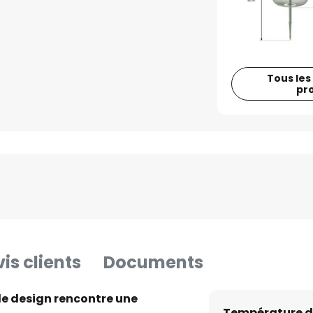
Tous les
pr
is clients
Documents
le design rencontre une
Température d