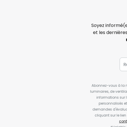
Soyez informé(e
et les dernière
Abonnez-vous à la ne
luminaires, de ventil
informations sur 
personnalisés e
demandes d'évaluat
cliquant sur le li
cont