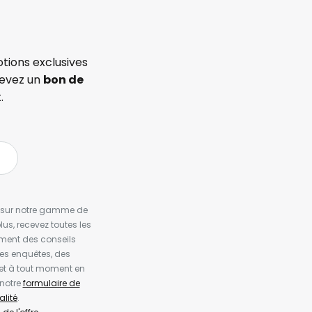
tions exclusives
cevez un
bon de
.
es sur notre gamme de
us, recevez toutes les
ement des conseils
es enquêtes, des
et à tout moment en
 notre
formulaire de
alité
.