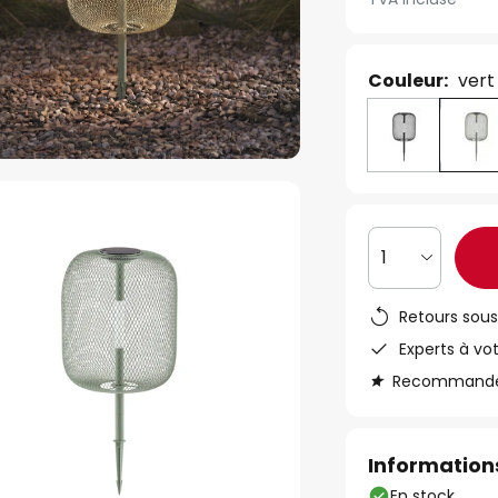
Couleur:
vert
1
Retours sous
Experts à vo
Recommandé s
Informations
En stock