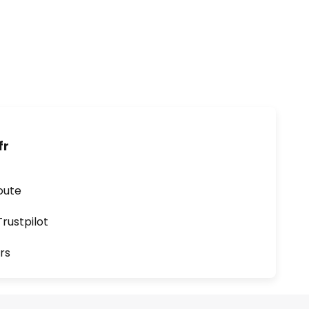
fr
oute
ustpilot
rs