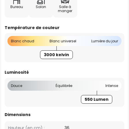
Bureau
Salon
Salle à
manger
Température de couleur
Blanc chaud
Blanc universel
Lumière du jour
3000 kelvin
Luminosité
Douce
Équilibrée
Intense
550 Lumen
Dimensions
Hauteur (en cm) :
36