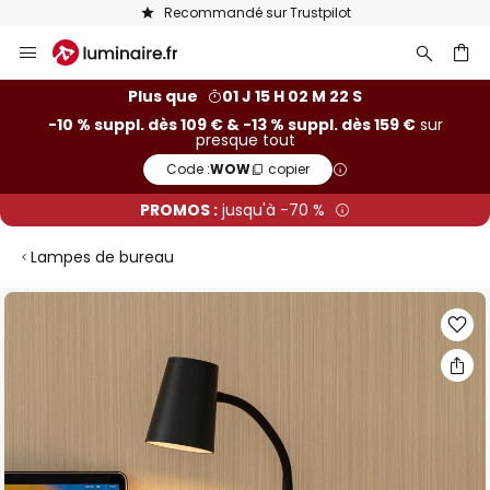
Recommandé sur Trustpilot
Allez
au
contenu
ercher
Plus que
01 J 15 H 02 M 21 S
-10 % suppl. dès 109 € & -13 % suppl. dès 159 €
sur
presque tout
Code :
WOW
copier
PROMOS :
jusqu'à -70 %
Lampes de bureau
Skip
to
the
end
of
the
images