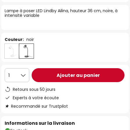
of
Lampe à poser LED Lindby Ailina, hauteur 36 cm, noire, à
the
intensité variable
images
gallery
Couleur:
noir
Ajouter au panier
1
Retours sous 50 jours
Experts à votre écoute
Recommandé sur Trustpilot
Informations sur la livraison