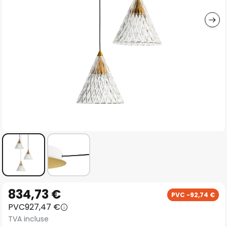
gallery
Skip
834,73 €
PVC -92,74 €
to
PVC
927,47 €
the
TVA incluse
beginning