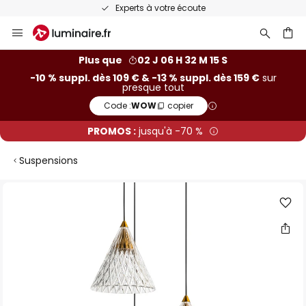
ute
Recommandé sur Trustpilo
Allez
au
contenu
ercher
Plus que
02 J 06 H 32 M 14 S
-10 % suppl. dès 109 € & -13 % suppl. dès 159 €
sur
presque tout
Code :
WOW
copier
PROMOS :
jusqu'à -70 %
Suspensions
Skip
to
the
end
of
the
images