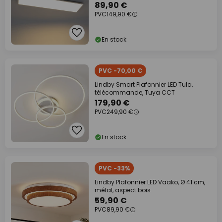
variable
89,90 €
PVC
149,90 €
En stock
PVC -70,00 €
Lindby Smart Plafonnier LED Tula,
télécommande, Tuya CCT
179,90 €
PVC
249,90 €
En stock
PVC -33%
Lindby Plafonnier LED Vaako, Ø 41 cm,
métal, aspect bois
59,90 €
PVC
89,90 €