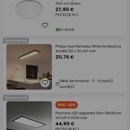
24,5 cm blanc
27,90 €
PVC
32,25 €
En stock
Sponsorisé
Philips Hue Panneau White Ambiance
Aurelle 120 x 30 cm noir
211,75 €
Délai de livraison : 3 - 6 jour(s)
ouvré(s)
Sponsorisé
PVC -10%
Panneau LED apparent Slim 58x20cm
on/off 4.000K noir
44,90 €
PVC
50,36 €