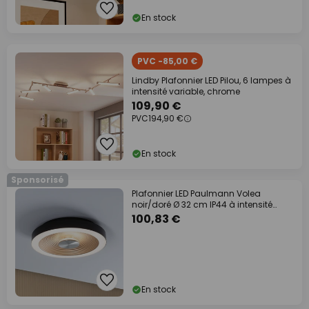
En stock
PVC -85,00 €
Lindby Plafonnier LED Pilou, 6 lampes à
intensité variable, chrome
109,90 €
PVC
194,90 €
En stock
Sponsorisé
Plafonnier LED Paulmann Volea
noir/doré Ø 32 cm IP44 à intensité
variable
100,83 €
En stock