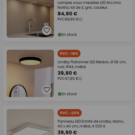
Lampes sous meubles LED Arcchio
Nortra, lot de 3, gris, couleur
aluminium
84,90 €
PVC
89,90 €
En stock
PVC -16%
Lindby Plafonnier LED Medon, Ø 38 cm,
noir, IP44, métal
39,90 €
PVC
47,90 €
En stock
PVC -20%
Panneau LED Enhife de Lindby, blanc,
40 x 40 cm, métal, 4 000 K
39,90 €