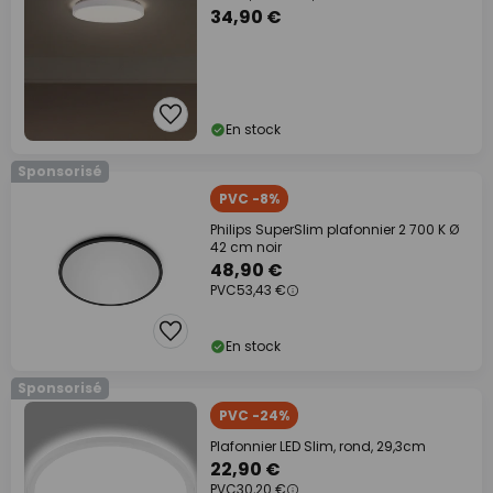
34,90 €
En stock
Sponsorisé
PVC -8%
Philips SuperSlim plafonnier 2 700 K Ø
42 cm noir
48,90 €
PVC
53,43 €
En stock
Sponsorisé
PVC -24%
Plafonnier LED Slim, rond, 29,3cm
22,90 €
PVC
30,20 €