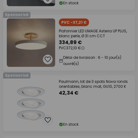
En stock
Sponsorisé
PVC -37,21 €
Plafonnier LED UMAGE Asteria UP PLUS,
blanc perle, Ø 31 cm CCT
334,89 €
PVC
372,10 €
Délai de livraison : 6 - 10 jour(s)
ouvré(s)
Sponsorisé
Paulmann, lot de 3 spots Nova ronds
orientables, blanc mat, GU10, 2700 K
42,34 €
En stock