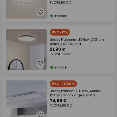
PVC
49,90 €
En stock
PVC -12%
Lindby Plafonnier LED Eovi, Ø 33 cm,
blanc, 3.000 K, rond
21,90 €
PVC
24,90 €
En stock
PVC -75,00 €
Lindby Panneau LED Livel, 4000K,
120cm x 30cm, argent, métal
74,90 €
PVC
149,90 €