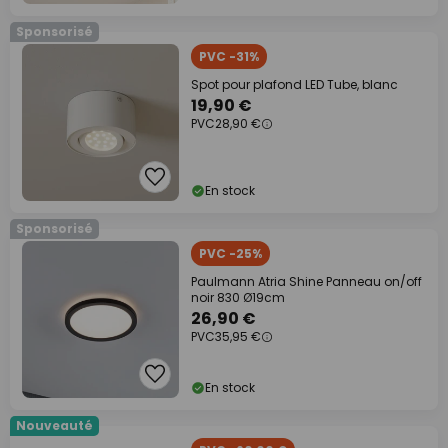
Sponsorisé
PVC -31%
Spot pour plafond LED Tube, blanc
19,90 €
PVC
28,90 €
En stock
Sponsorisé
PVC -25%
Paulmann Atria Shine Panneau on/off
noir 830 Ø19cm
26,90 €
PVC
35,95 €
En stock
Nouveauté