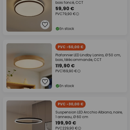
bois foncé, CCT
59,90 €
PVC
79,90 €
En stock
PVC -50,00 €
Plafonnier LED Lindby Lanira, Ø 50 cm,
bois, télécommande, CCT
119,90 €
PVC
169,90 €
En stock
PVC -30,00 €
Suspension LED Arcchio Albiona, noire,
1 anneau, Ø 60 cm
199,90 €
PVC
229,90 €