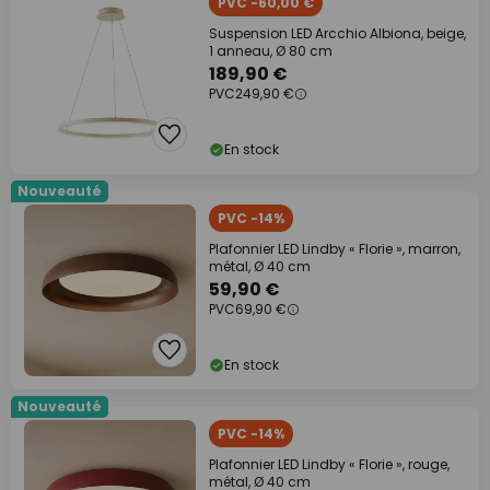
PVC -60,00 €
Suspension LED Arcchio Albiona, beige,
1 anneau, Ø 80 cm
189,90 €
PVC
249,90 €
En stock
Nouveauté
PVC -14%
Plafonnier LED Lindby « Florie », marron,
métal, Ø 40 cm
59,90 €
PVC
69,90 €
En stock
Nouveauté
PVC -14%
Plafonnier LED Lindby « Florie », rouge,
métal, Ø 40 cm