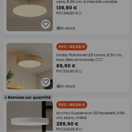
verre, Ø 48 cm, à intensité variable
139,90 €
PVC
199,90 €
En stock
PVC -40,00 €
Lindby Plafonnier LED Lanira, Ø 30 cm,
bois, télécommande, CCT
69,90 €
PVC
109,90 €
En stock
+ Remises sur quantité
PVC -40,00 €
Arcchio Suspension LED Noabelle, Ø 80
cm, blanc, métal
289,90 €
PVC
329,90 €