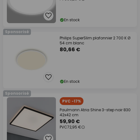
En stock
Sponsorisé
Philips SuperSlim plafonnier 2 700 K Ø
54 cm blanc
80,66 €
En stock
Sponsorisé
PVC -17%
Paulmann Atria Shine 3-step noir 830
42x42 cm
59,90 €
PVC
72,95 €