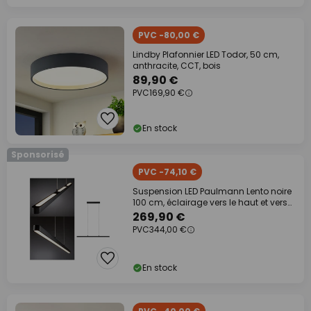
PVC -80,00 €
Lindby Plafonnier LED Todor, 50 cm,
anthracite, CCT, bois
89,90 €
PVC
169,90 €
En stock
Sponsorisé
PVC -74,10 €
Suspension LED Paulmann Lento noire
100 cm, éclairage vers le haut et vers
le
269,90 €
PVC
344,00 €
En stock