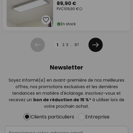
CCT
89,90 €
PVC
109,90 €
En stock
Page
1
2
3
...
97
Précédent
Suivant
Newsletter
Soyez informé(e) en avant-première de nos meilleures
offres, nos promotions exclusives et les dernières
tendances en matière d'éclairage. Inscrivez-vous et
recevez un
bon de réduction de 15 %*
à utiliser lors de
votre prochain achat.
Clients particuliers
Entreprise