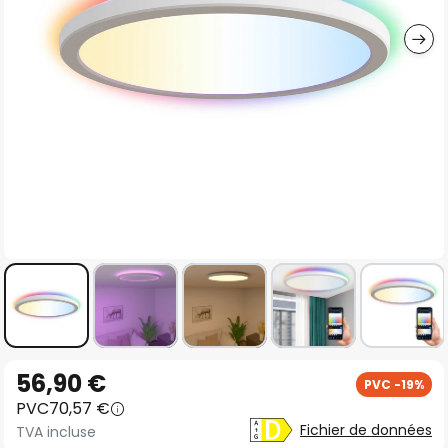
gallery
Skip
56,90 €
PVC -19%
to
PVC
70,57 €
the
Fichier de données
TVA incluse
beginning