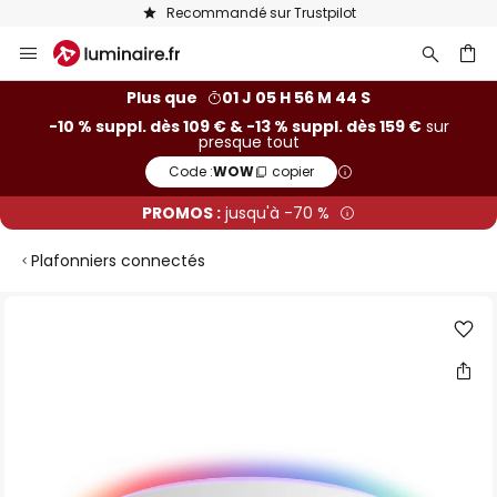
Recommandé sur Trustpilot
Allez
au
contenu
ercher
Plus que
01 J 05 H 56 M 43 S
-10 % suppl. dès 109 € & -13 % suppl. dès 159 €
sur
presque tout
Code :
WOW
copier
PROMOS :
jusqu'à -70 %
Plafonniers connectés
Skip
to
the
end
of
the
images