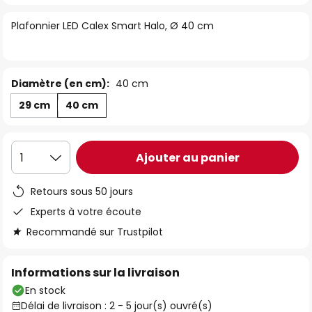
of
Plafonnier LED Calex Smart Halo, Ø 40 cm
the
images
gallery
Diamètre (en cm):
40 cm
29 cm
40 cm
Ajouter au panier
1
Retours sous 50 jours
Experts à votre écoute
Recommandé sur Trustpilot
Informations sur la livraison
En stock
Délai de livraison : 2 - 5 jour(s) ouvré(s)