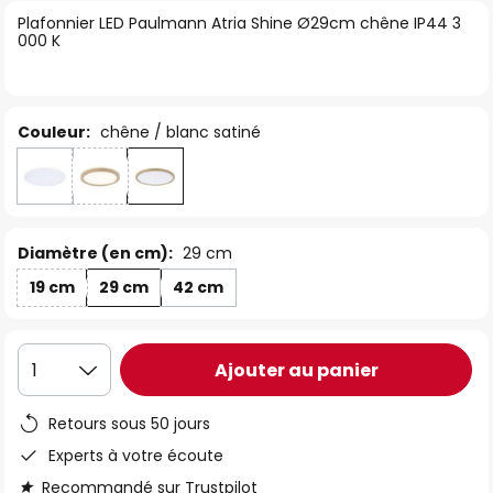
of
Plafonnier LED Paulmann Atria Shine Ø29cm chêne IP44 3
000 K
the
images
gallery
Couleur:
chêne / blanc satiné
Diamètre (en cm):
29 cm
19 cm
29 cm
42 cm
Ajouter au panier
1
Retours sous 50 jours
Experts à votre écoute
Recommandé sur Trustpilot