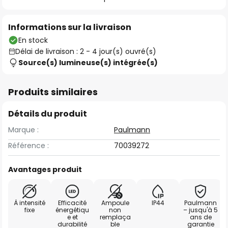
Informations sur la livraison
En stock
Délai de livraison : 2 - 4 jour(s) ouvré(s)
Source(s) lumineuse(s) intégrée(s)
Produits similaires
Détails du produit
Marque :
Paulmann
Référence :
70039272
Avantages produit
À intensité
Efficacité
Ampoule
IP44
Paulmann
fixe
énergétiqu
non
– jusqu'à 5
e et
remplaça
ans de
durabilité
ble
garantie