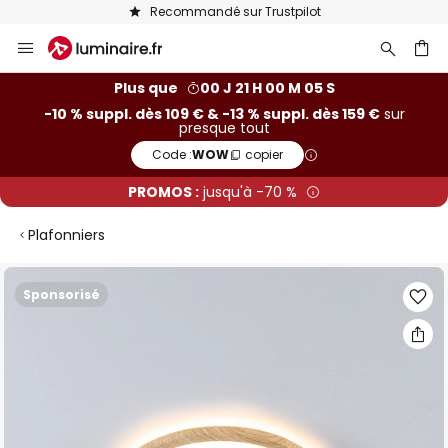
Recommandé sur Trustpilot
Allez
au
contenu
ercher
Plus que
00 J 21 H 00 M 04 S
-10 % suppl. dès 109 € & -13 % suppl. dès 159 €
sur
presque tout
Code :
WOW
copier
PROMOS :
jusqu'à -70 %
Plafonniers
Skip
Sponsorisé
to
the
end
of
the
images