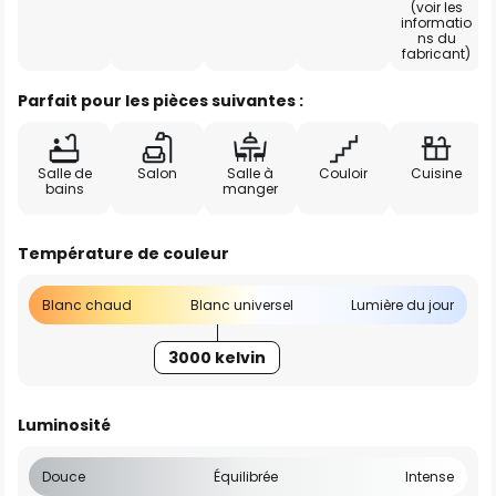
(voir les
informatio
ns du
fabricant)
Parfait pour les pièces suivantes :
Salle de
Salon
Salle à
Couloir
Cuisine
bains
manger
Température de couleur
Blanc chaud
Blanc universel
Lumière du jour
3000 kelvin
Luminosité
Douce
Équilibrée
Intense