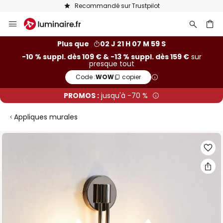
Recommandé sur Trustpilot
Allez
au
contenu
ercher
Plus que
02 J 21 H 07 M 58 S
-10 % suppl. dès 109 € & -13 % suppl. dès 159 €
sur
presque tout
Code :
WOW
copier
PROMOS :
jusqu'à -70 %
Appliques murales
Skip
to
the
end
of
the
images