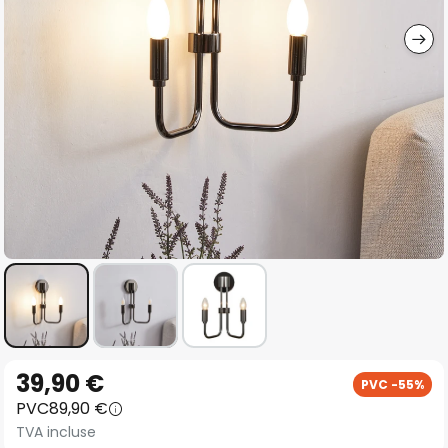
gallery
Skip
39,90 €
PVC -55%
to
PVC
89,90 €
the
TVA incluse
beginning