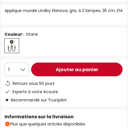
of
Applique murale Lindby Elanova, gris, à 2 lampes, 35 cm, E14
the
images
gallery
Couleur:
titane
Ajouter au panier
1
Retours sous 50 jours
Experts à votre écoute
Recommandé sur Trustpilot
Informations sur la livraison
Plus que quelques articles disponibles