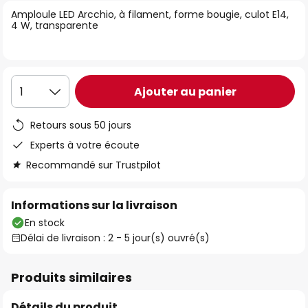
of
Amploule LED Arcchio, à filament, forme bougie, culot E14,
4 W, transparente
the
images
gallery
Ajouter au panier
1
Retours sous 50 jours
Experts à votre écoute
Recommandé sur Trustpilot
Informations sur la livraison
En stock
Délai de livraison : 2 - 5 jour(s) ouvré(s)
Produits similaires
Détails du produit