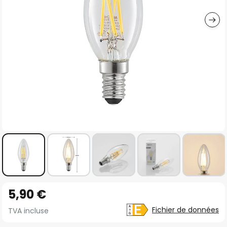
gallery
Skip
5,90 €
to
the
Fichier de données
TVA incluse
beginning