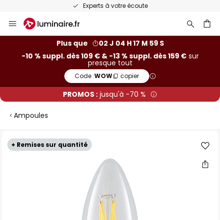
Experts à votre écoute
Allez
au
contenu
ercher
Plus que
02 J 04 H 17 M 59 S
-10 % suppl. dès 109 € & -13 % suppl. dès 159 €
sur
presque tout
Code :
WOW
copier
PROMOS :
jusqu'à -70 %
Ampoules
Skip
+ Remises sur quantité
to
the
end
of
the
images