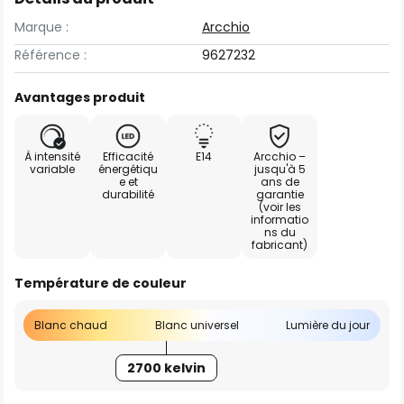
Marque :
Arcchio
Référence :
9627232
Avantages produit
À intensité
Efficacité
E14
Arcchio –
variable
énergétiqu
jusqu'à 5
e et
ans de
durabilité
garantie
(voir les
informatio
ns du
fabricant)
Température de couleur
Blanc chaud
Blanc universel
Lumière du jour
2700 kelvin