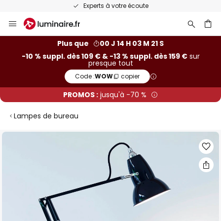
Experts à votre écoute
Allez
au
contenu
ercher
Plus que
00 J 14 H 03 M 20 S
-10 % suppl. dès 109 € & -13 % suppl. dès 159 €
sur
presque tout
Code :
WOW
copier
PROMOS :
jusqu'à -70 %
Lampes de bureau
Skip
to
the
end
of
the
images