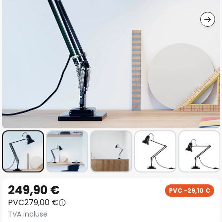
gallery
Skip
249,90 €
PVC -29,10 €
to
PVC
279,00 €
the
TVA incluse
beginning