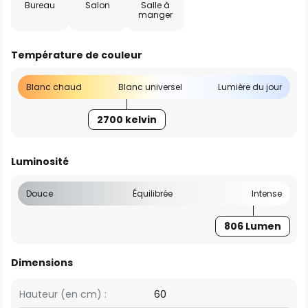
Bureau
Salon
Salle à
manger
Température de couleur
Blanc chaud
Blanc universel
Lumière du jour
2700 kelvin
Luminosité
Douce
Équilibrée
Intense
806 Lumen
Dimensions
Hauteur (en cm) :
60