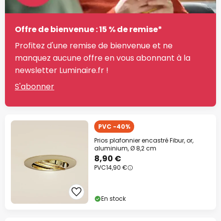
Offre de bienvenue : 15 % de remise*
Profitez d'une remise de bienvenue et ne
manquez aucune offre en vous abonnant à la
newsletter Luminaire.fr !
S'abonner
PVC -40%
Prios plafonnier encastré Fibur, or,
aluminium, Ø 8,2 cm
8,90 €
PVC
14,90 €
En stock