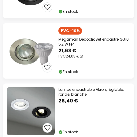
En stock
PVC -10%
Megaman DecoclicSet encastré GU10
5,2 W fer
21,63 €
PVC
24,03 €
En stock
Lampe encastrable Akron, réglable,
ronde, blanche
26,40 €
En stock