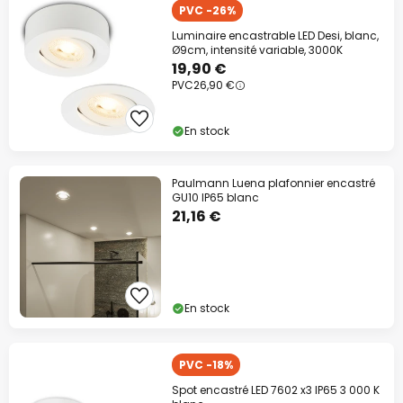
PVC -26%
Luminaire encastrable LED Desi, blanc,
Ø9cm, intensité variable, 3000K
19,90 €
PVC
26,90 €
En stock
Paulmann Luena plafonnier encastré
GU10 IP65 blanc
21,16 €
En stock
PVC -18%
Spot encastré LED 7602 x3 IP65 3 000 K