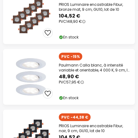
PRIOS Luminaire encastrable Fibur,
bronze mat, 9 cm, GU10, lot de 10
104,52 €
PVC
148,90 €
En stock
PVC -15%
Paulmann Calla blanc, à intensité
variable et orientable, 4 000 K, 9 cm, lot
de
48,90 €
PVC
57,95 €
En stock
PVC -44,38 €
PRIOS Luminaire encastrable Fibur,
noir, 9 cm, GU10, lot de 10
104,52 €