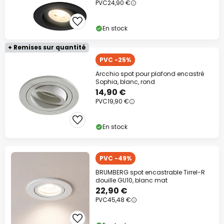
PVC
24,90 €
En stock
+ Remises sur quantité
PVC -25%
Arcchio spot pour plafond encastré
Sophia, blanc, rond
14,90 €
PVC
19,90 €
En stock
PVC -49%
BRUMBERG spot encastrable Tirrel-R
douille GU10, blanc mat
22,90 €
PVC
45,48 €