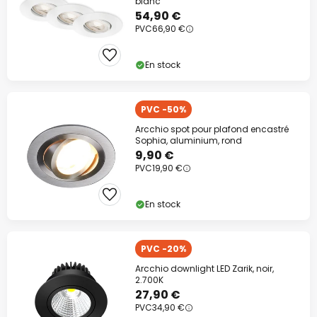
blanc
54,90 €
PVC
66,90 €
En stock
PVC -50%
Arcchio spot pour plafond encastré
Sophia, aluminium, rond
9,90 €
PVC
19,90 €
En stock
PVC -20%
Arcchio downlight LED Zarik, noir,
2.700K
27,90 €
PVC
34,90 €