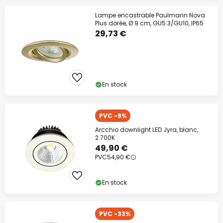
Lampe encastrable Paulmann Nova
Plus dorée, Ø 9 cm, GU5.3/GU10, IP65
29,73 €
En stock
PVC -9%
Arcchio downlight LED Jyra, blanc,
2.700K
49,90 €
PVC
54,90 €
En stock
PVC -33%