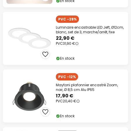
En stock
PVC -28%
Luminaire encastrable LED Jeft, Ø12cm,
blanc, set de 3, marche/arrêt, fixe
22,90 €
PVC
31,90 €
En stock
PVC -12%
Maytoni plafonnier encastré Zoom,
noir, Ø 8,5 cm Alu IP65
17,90 €
PVC
20,40 €
En stock