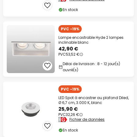
En stock
PVC -19%
Lampe encastrable Hyde 2 lampes
inclinable blanc
42,90 €
PVC
53,52 €
Délai de livraison : 8 - 12 jour(s)
ouvré(s)
PVC -19%
LED Spot à encastrer au plafond Diled,
Ø 6,7 cm, 3.000 K, blanc
25,90 €
PVC
32,26 €
Fichier de données
En stock