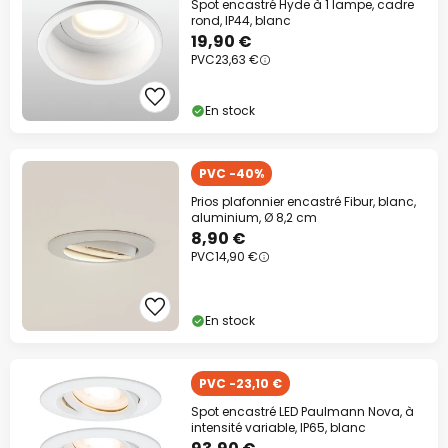
Spot encastré Hyde à 1 lampe, cadre
rond, IP44, blanc
19,90 €
PVC
23,63 €
En stock
PVC -40%
Prios plafonnier encastré Fibur, blanc,
aluminium, Ø 8,2 cm
8,90 €
PVC
14,90 €
En stock
PVC -23,10 €
Spot encastré LED Paulmann Nova, à
intensité variable, IP65, blanc