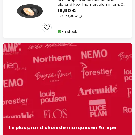
plafond New Tria, noir, aluminium, Ø
8,2 cm
19,90 €
PVC
23,88 €
En stock
Le plus grand choix de marques en Europe