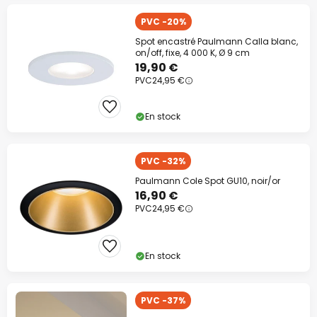
PVC -20%
Spot encastré Paulmann Calla blanc,
on/off, fixe, 4 000 K, Ø 9 cm
19,90 €
PVC
24,95 €
En stock
PVC -32%
Paulmann Cole Spot GU10, noir/or
16,90 €
PVC
24,95 €
En stock
PVC -37%