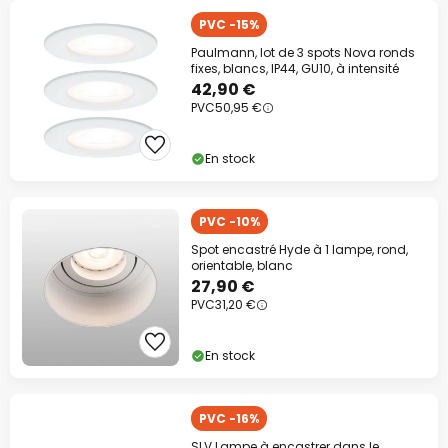
PVC -15%
Paulmann, lot de 3 spots Nova ronds
fixes, blancs, IP44, GU10, à intensité
42,90 €
PVC
50,95 €
En stock
PVC -10%
Spot encastré Hyde à 1 lampe, rond,
orientable, blanc
27,90 €
PVC
31,20 €
En stock
PVC -16%
SLV Lampe à encastrer dans le