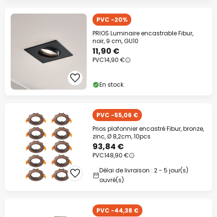
PVC -20%
PRIOS Luminaire encastrable Fibur,
noir, 9 cm, GU10
11,90 €
PVC
14,90 €
En stock
PVC -55,06 €
Prios plafonnier encastré Fibur, bronze,
zinc, Ø 8,2cm, 10pcs
93,84 €
PVC
148,90 €
Délai de livraison : 2 - 5 jour(s)
ouvré(s)
PVC -44,38 €