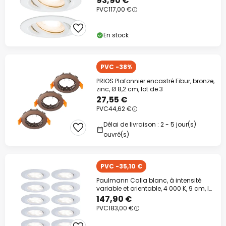
93,90 €
PVC
117,00 €
En stock
PVC -38%
PRIOS Plafonnier encastré Fibur, bronze,
zinc, Ø 8,2 cm, lot de 3
27,55 €
PVC
44,62 €
Délai de livraison : 2 - 5 jour(s)
ouvré(s)
PVC -35,10 €
Paulmann Calla blanc, à intensité
variable et orientable, 4 000 K, 9 cm, lot
de
147,90 €
PVC
183,00 €