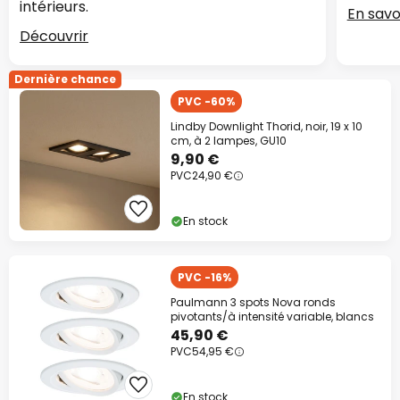
intérieurs.
En savo
Découvrir
Dernière chance
PVC -60%
Lindby Downlight Thorid, noir, 19 x 10
cm, à 2 lampes, GU10
9,90 €
PVC
24,90 €
En stock
PVC -16%
Paulmann 3 spots Nova ronds
pivotants/à intensité variable, blancs
45,90 €
PVC
54,95 €
En stock