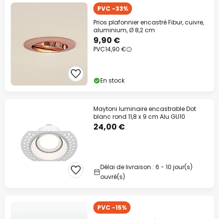
PVC -33%
Prios plafonnier encastré Fibur, cuivre,
aluminium, Ø 8,2 cm
9,90 €
PVC
14,90 €
En stock
Maytoni luminaire encastrable Dot
blanc rond 11,8 x 9 cm Alu GU10
24,00 €
Délai de livraison : 6 - 10 jour(s)
ouvré(s)
PVC -15%