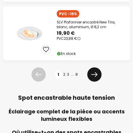
PVC -16%
SLV Plafonnier encastré New Tria,
blanc, aluminium, Ø 8,2 cm
19,90 €
PVC
23,88 €
En stock
Page
1
2
3
...
8
Précédent
Suivant
Spot encastrable haute tension
Éclairage complet de la pièce ou accents
lumineux flexibles
Où utilise-t-on des spots encastrables