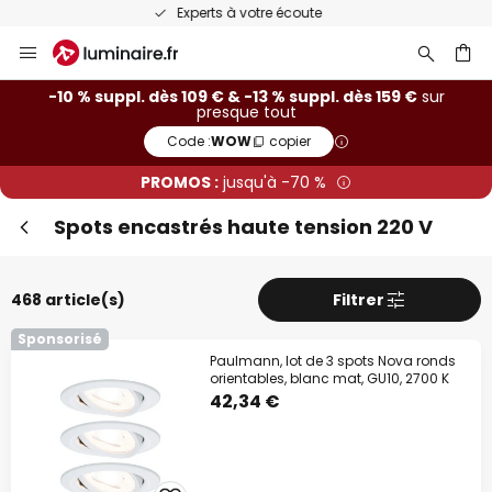
Recommandé sur Trustpilot
Allez
Fer
Remise supplémentaire
au
contenu
ercher
-10 % suppl.
dès 109 €
-10 % suppl. dès 109 € & -13 % suppl. dès 159 €
sur
presque tout
Code :
WOW
copier
-13 % suppl.
dès 159 €
PROMOS :
jusqu'à -70 %
sur presque tout*
Spots encastrés haute tension 220 V
Code :
WOW
copier
En profiter
468 article(s)
Filtrer
*Marques exclues
Sponsorisé
Paulmann, lot de 3 spots Nova ronds
orientables, blanc mat, GU10, 2700 K
42,34 €