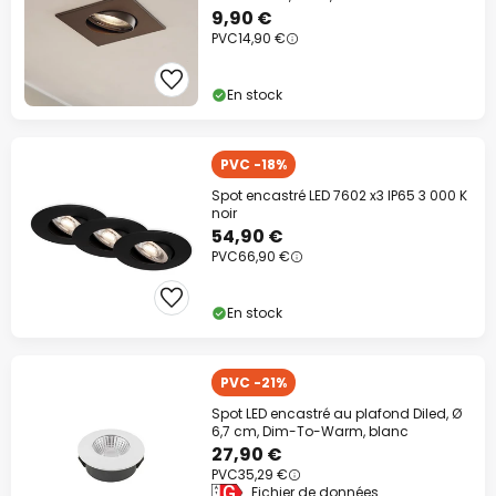
9,90 €
PVC
14,90 €
En stock
PVC -18%
Spot encastré LED 7602 x3 IP65 3 000 K
noir
54,90 €
PVC
66,90 €
En stock
PVC -21%
Spot LED encastré au plafond Diled, Ø
6,7 cm, Dim-To-Warm, blanc
27,90 €
PVC
35,29 €
Fichier de données