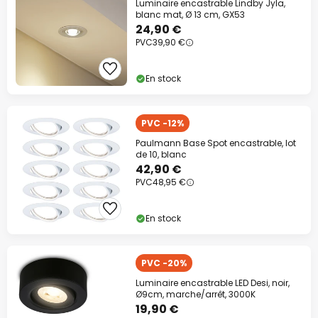
Luminaire encastrable Lindby Jyla,
blanc mat, Ø 13 cm, GX53
24,90 €
PVC
39,90 €
En stock
PVC -12%
Paulmann Base Spot encastrable, lot
de 10, blanc
42,90 €
PVC
48,95 €
En stock
PVC -20%
Luminaire encastrable LED Desi, noir,
Ø9cm, marche/arrêt, 3000K
19,90 €