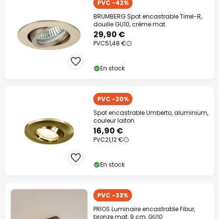
PVC -42%
BRUMBERG Spot encastrable Tirrel-R,
douille GU10, crème mat
29,90 €
PVC
51,48 €
En stock
PVC -20%
Spot encastrable Umberto, aluminium,
couleur laiton
16,90 €
PVC
21,12 €
En stock
PVC -33%
PRIOS Luminaire encastrable Fibur,
bronze mat, 9 cm, GU10