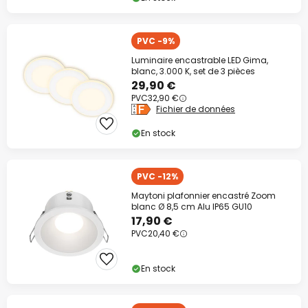
PVC -9%
Luminaire encastrable LED Gima,
blanc, 3.000 K, set de 3 pièces
29,90 €
PVC
32,90 €
Fichier de données
En stock
PVC -12%
Maytoni plafonnier encastré Zoom
blanc Ø 8,5 cm Alu IP65 GU10
17,90 €
PVC
20,40 €
En stock