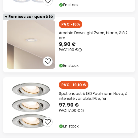
En stock
+ Remises sur quantité
PVC -16%
Arcchio Downlight Zyron, blanc, Ø 8,2
cm
9,90 €
PVC
11,90 €
En stock
PVC -19,10 €
Spot encastré LED Paulmann Nova, à
intensité variable, IP65, fer
97,90 €
PVC
117,00 €
En stock