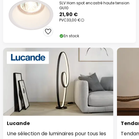
SLV Horn spot encastré haute tension
GU10
21,90 €
PVC
33,00 €
En stock
Lucande
Tendan
Une sélection de luminaires pour tous les
Tendan