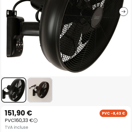
gallery
Skip
151,90 €
PVC -8,43 €
to
PVC
160,33 €
the
TVA incluse
beginning