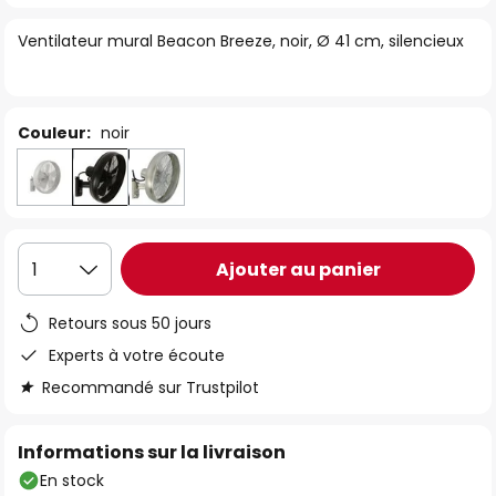
of
Ventilateur mural Beacon Breeze, noir, Ø 41 cm, silencieux
the
images
gallery
Couleur:
noir
Ajouter au panier
1
Retours sous 50 jours
Experts à votre écoute
Recommandé sur Trustpilot
Informations sur la livraison
En stock