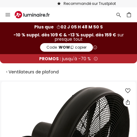
Recommandé sur Trustpilot
Allez
au
contenu
ercher
Plus que
02 J 05 H 48 M 50 S
-10 % suppl. dès 109 € & -13 % suppl. dès 159 €
sur
presque tout
Code :
WOW
copier
PROMOS :
jusqu'à -70 %
Ventilateurs de plafond
Skip
to
the
end
of
the
images