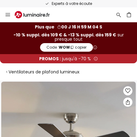
Experts à votre écoute
Allez
au
contenu
ercher
Plus que
00 J 16 H 59 M 04 S
-10 % suppl. dès 109 € & -13 % suppl. dès 159 €
sur
presque tout
Code :
WOW
copier
PROMOS :
jusqu'à -70 %
Ventilateurs de plafond lumineux
Skip
to
the
end
of
the
images