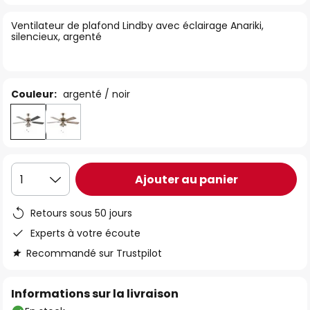
of
Ventilateur de plafond Lindby avec éclairage Anariki,
the
silencieux, argenté
images
gallery
Couleur:
argenté / noir
Ajouter au panier
1
Retours sous 50 jours
Experts à votre écoute
Recommandé sur Trustpilot
Informations sur la livraison