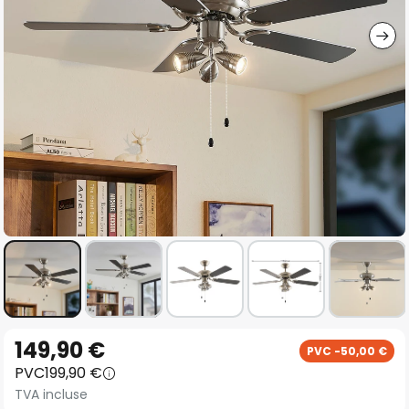
gallery
Skip
149,90 €
PVC -50,00 €
to
PVC
199,90 €
the
TVA incluse
beginning