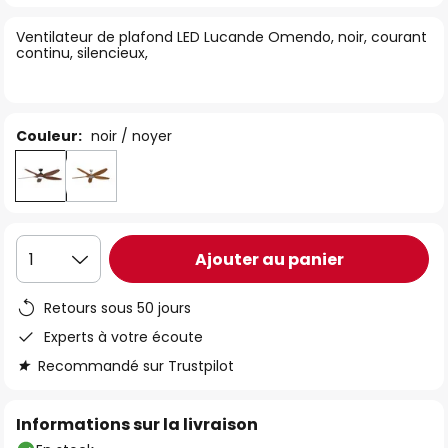
of
Ventilateur de plafond LED Lucande Omendo, noir, courant
the
continu, silencieux,
images
gallery
Couleur:
noir / noyer
Ajouter au panier
1
Retours sous 50 jours
Experts à votre écoute
Recommandé sur Trustpilot
Informations sur la livraison