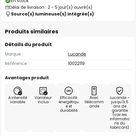
En stock
Délai de livraison : 2 - 5 jour(s) ouvré(s)
Source(s) lumineuse(s) intégrée(s)
Produits similaires
Détails du produit
Marque :
Lucande
Référence :
10022119
Avantages produit
À intensité
Variateur
Efficacité
Avec
Lucande –
variable
inclus
énergétiqu
télécomm
jusqu'à 5
e et
ande
ans de
durabilité
garantie
(voir les
informatio
ns du
fabricant)