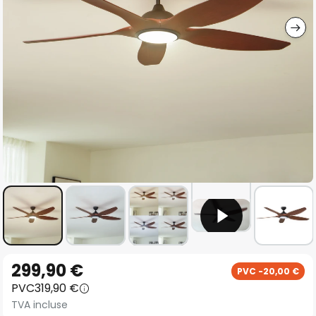
gallery
Skip
299,90 €
PVC -20,00 €
to
PVC
319,90 €
the
TVA incluse
beginning