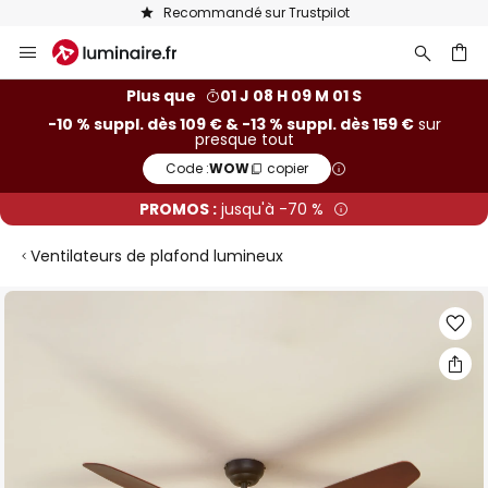
Recommandé sur Trustpilot
Allez
au
contenu
ercher
Plus que
01 J 08 H 09 M 01 S
-10 % suppl. dès 109 € & -13 % suppl. dès 159 €
sur
presque tout
Code :
WOW
copier
PROMOS :
jusqu'à -70 %
Ventilateurs de plafond lumineux
Skip
to
the
end
of
the
images