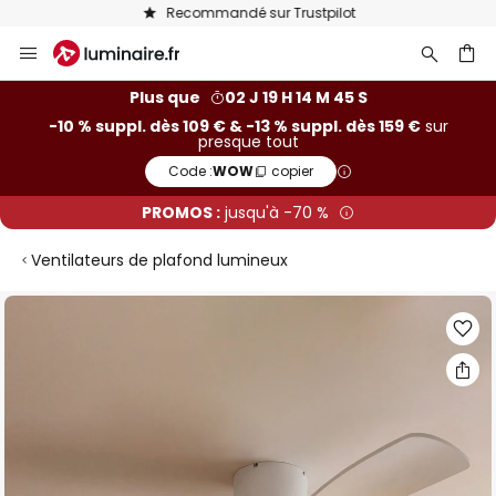
Recommandé sur Trustpilot
Allez
au
contenu
ercher
Plus que
02 J 19 H 14 M 45 S
-10 % suppl. dès 109 € & -13 % suppl. dès 159 €
sur
presque tout
Code :
WOW
copier
PROMOS :
jusqu'à -70 %
Ventilateurs de plafond lumineux
Skip
to
the
end
of
the
images