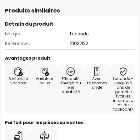
Produits similaires
Détails du produit
Marque :
Lucande
Référence :
10022122
Avantages produit
À intensité
Variateur
Efficacité
Avec
Lucande –
variable
inclus
énergétiqu
télécomm
jusqu'à 5
e et
ande
ans de
durabilité
garantie
(voir les
informatio
ns du
fabricant)
Parfait pour les pièces suivantes :