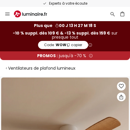
Experts à votre écoute
Allez
au
contenu
ercher
Plus que
00 J 13 H 27 M 17 S
-10 % suppl. dès 109 € & -13 % suppl. dès 159 €
sur
presque tout
Code :
WOW
copier
PROMOS :
jusqu'à -70 %
Ventilateurs de plafond lumineux
Skip
to
the
end
of
the
images