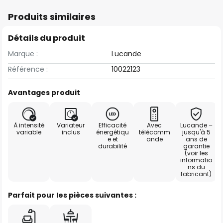
Produits similaires
Détails du produit
Marque :
Lucande
Référence :
10022123
Avantages produit
À intensité
Variateur
Efficacité
Avec
Lucande –
variable
inclus
énergétiqu
télécomm
jusqu'à 5
e et
ande
ans de
durabilité
garantie
(voir les
informatio
ns du
fabricant)
Parfait pour les pièces suivantes :