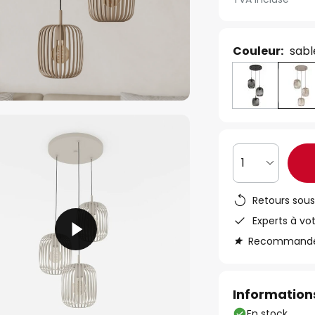
Couleur:
sabl
1
Retours sous
Experts à vo
Recommandé s
Informations
En stock