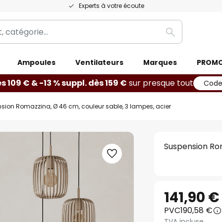
Experts à votre écoute
Rechercher
Ampoules
Ventilateurs
Marques
PROM
ès 109 € & -13 % suppl. dès 159 €
sur presque tout
Code
sion Romazzina, Ø 46 cm, couleur sable, 3 lampes, acier
Suspension Rom
141,90 €
PVC
190,58 €
TVA incluse