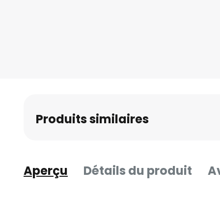
Skip
to
the
beginning
of
the
images
gallery
Produits similaires
Aperçu
Détails du produit
Av