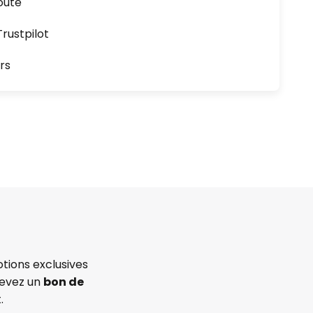
oute
ustpilot
rs
tions exclusives
cevez un
bon de
.