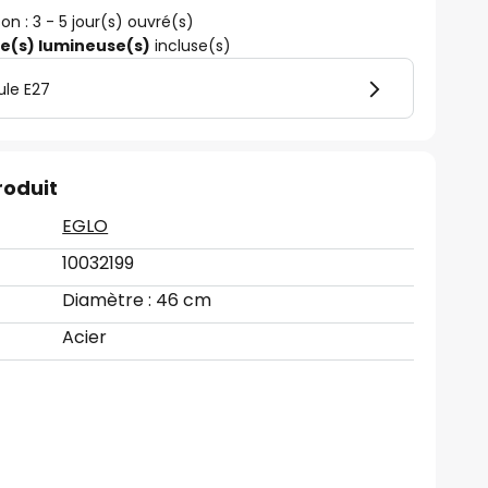
son : 3 - 5 jour(s) ouvré(s)
ce(s) lumineuse(s)
incluse(s)
ule E27
roduit
EGLO
10032199
Diamètre : 46 cm
Acier