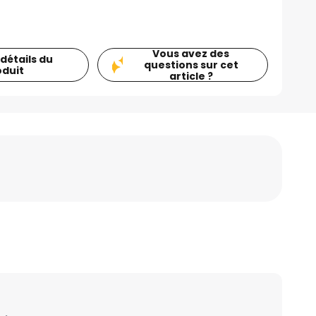
Vous avez des
 détails du
questions sur cet
oduit
article ?