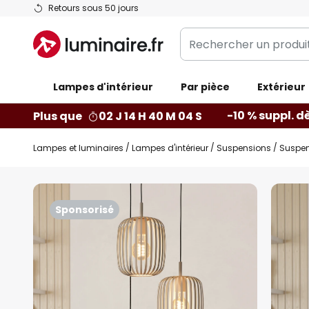
Allez
Retours sous 50 jours
au
Rechercher
contenu
un
produit,
Lampes d'intérieur
catégorie...
Par pièce
Extérieur
-10 % suppl. d
Plus que
02 J 14 H 40 M 03 S
Lampes et luminaires
Lampes d'intérieur
Suspensions
Suspen
Skip
to
Sponsorisé
the
end
of
the
images