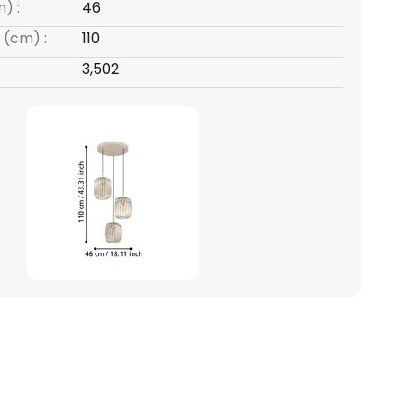
) :
46
 (cm) :
110
3,502