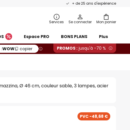
+ de 25 ans d'expérience
Services
Se connecter
Mon panier
OS
Espace PRO
BONS PLANS
Plus
PROMOS :
jusqu'à -70 %
 :
WOW
copier
azzina, Ø 46 cm, couleur sable, 3 lampes, acier
PVC -48,68 €