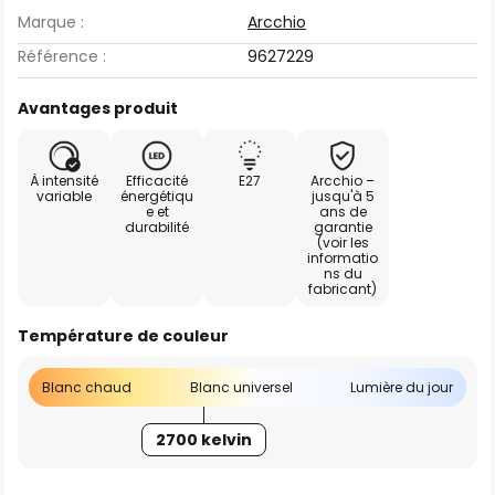
Marque :
Arcchio
Référence :
9627229
Avantages produit
À intensité
Efficacité
E27
Arcchio –
variable
énergétiqu
jusqu'à 5
e et
ans de
durabilité
garantie
(voir les
informatio
ns du
fabricant)
Température de couleur
Blanc chaud
Blanc universel
Lumière du jour
2700 kelvin