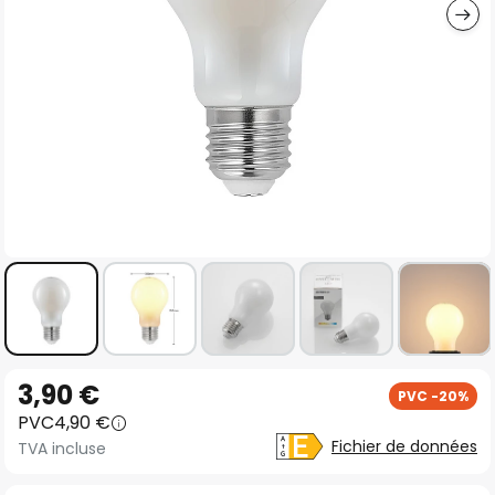
Skip
3,90 €
PVC -20%
to
PVC
4,90 €
the
Fichier de données
TVA incluse
beginning
of