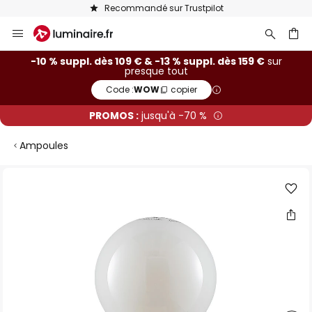
Recommandé sur Trustpilot
Allez
au
contenu
ercher
-10 % suppl. dès 109 € & -13 % suppl. dès 159 €
sur
presque tout
Code :
WOW
copier
PROMOS :
jusqu'à -70 %
Ampoules
Skip
to
the
end
of
the
images
gallery