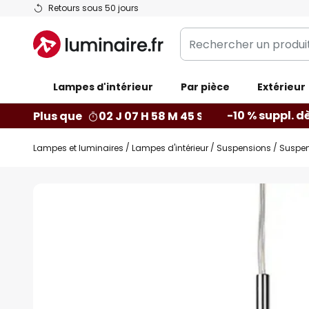
Allez
Retours sous 50 jours
au
Rechercher
contenu
un
produit,
Lampes d'intérieur
catégorie...
Par pièce
Extérieur
-10 % suppl. d
Plus que
02 J 07 H 58 M 44 S
Lampes et luminaires
Lampes d'intérieur
Suspensions
Suspen
Skip
to
the
end
of
the
images