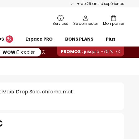
+ de 25 ans d'expérience
Services
Se connecter
Mon panier
OS
Espace PRO
BONS PLANS
Plus
PROMOS :
jusqu'à -70 %
 :
WOW
copier
k Maxx Drop Solo, chrome mat
€