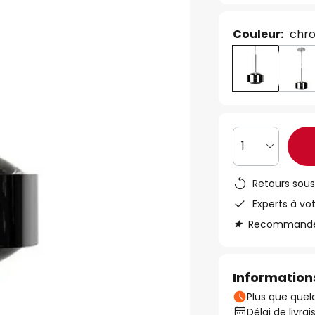
Couleur:
chr
1
Retours sous
Experts à vo
Recommandé s
Informations
Plus que quelq
Délai de livrai