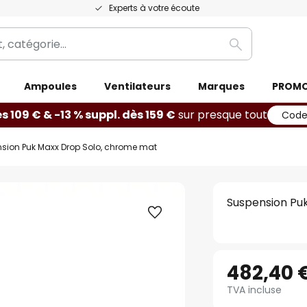
Experts à votre écoute
Rechercher
Ampoules
Ventilateurs
Marques
PROM
ès 109 € & -13 % suppl. dès 159 €
sur presque tout
Code
sion Puk Maxx Drop Solo, chrome mat
Suspension Pu
482,40 
TVA incluse