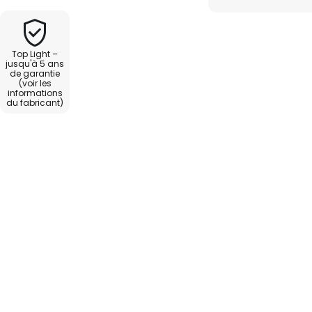
grâce à deux lentilles intégrées,
mogène dans la pièce sans
tylé à l'aspect métallique
Top Light –
'habitation aménagées de
jusqu'à 5 ans
de garantie
(voir les
informations
du fabricant)