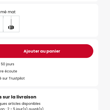
omé mat
Ajouter au panier
 50 jours
tre écoute
ur Trustpilot
 sur la livraison
ues articles disponibles
son : 2 - 5 jour(s) ouvré(s)