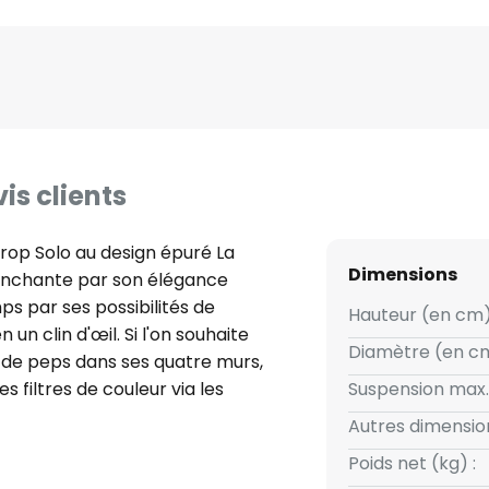
is clients
rop Solo au design épuré La
Dimensions
enchante par son élégance
 par ses possibilités de
Hauteur (en cm)
un clin d'œil. Si l'on souhaite
Diamètre (en cm
 de peps dans ses quatre murs,
filtres de couleur via les
Suspension max.
ntre le boîtier et la lentille et
Autres dimension
fets lumineux tout à fait
Poids net (kg) :
op Solo diffuse la lumière aussi