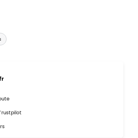
s
fr
oute
ustpilot
rs