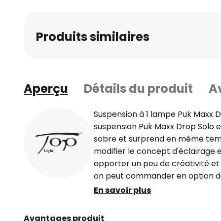
Produits similaires
Aperçu
Détails du produit
Av
Suspension à 1 lampe Puk Maxx D
suspension Puk Maxx Drop Solo 
sobre et surprend en même temps
modifier le concept d'éclairage en 
apporter un peu de créativité et
on peut commander en option des 
accessoires. Ceux-ci sont insérés e
En savoir plus
peuvent envelopper la pièce d'ef
individuels. Comme la Puk Maxx Dr
Avantages produit