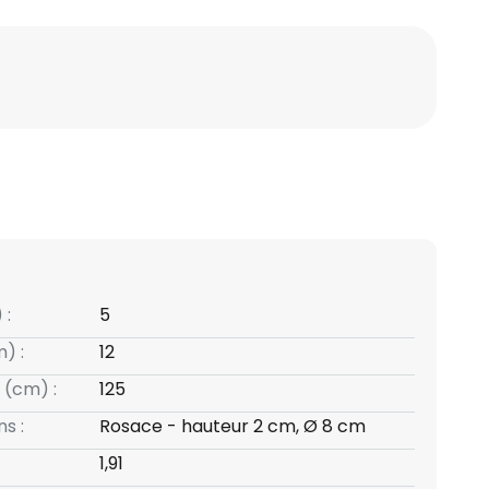
 :
5
) :
12
 (cm) :
125
s :
Rosace - hauteur 2 cm, Ø 8 cm
1,91