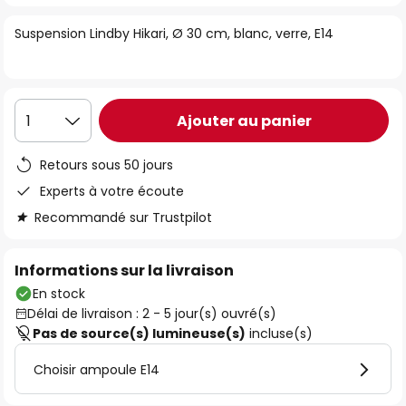
of
Suspension Lindby Hikari, Ø 30 cm, blanc, verre, E14
the
images
gallery
Ajouter au panier
1
Retours sous 50 jours
Experts à votre écoute
Recommandé sur Trustpilot
Informations sur la livraison
En stock
Délai de livraison : 2 - 5 jour(s) ouvré(s)
Pas de source(s) lumineuse(s)
incluse(s)
Choisir ampoule E14