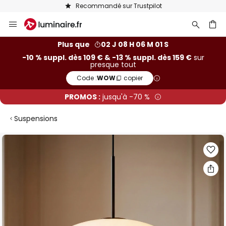
Recommandé sur Trustpilot
Allez
au
contenu
ercher
Plus que
02 J 08 H 06 M 00 S
-10 % suppl. dès 109 € & -13 % suppl. dès 159 €
sur
presque tout
Code :
WOW
copier
PROMOS :
jusqu'à -70 %
Suspensions
Skip
to
the
end
of
the
images