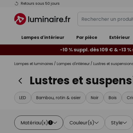
Allez
Retours sous 50 jours
au
Rechercher
contenu
un
produit,
Lampes d'intérieur
Par pièce
catégorie...
Extérieur
-10 % suppl. dès 109 € & -13 %
Lampes et luminaires
Lampes d'intérieur
Lustres et suspension
Lustres et suspens
LED
Bambou, rotin & osier
Noir
Bois
Cr
Matériau(x)
Couleur(s)
Style
1