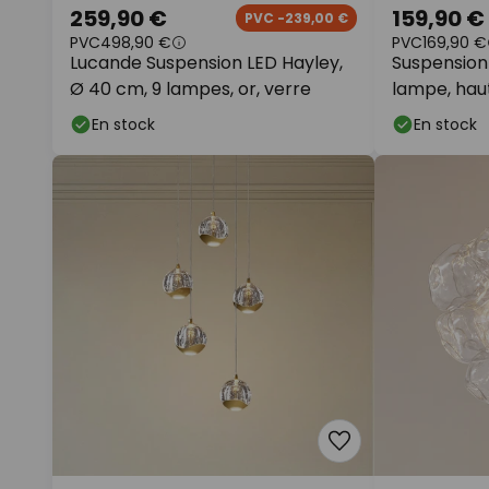
259,90 €
159,90 €
PVC -239,00 €
PVC
498,90 €
PVC
169,90 €
Lucande Suspension LED Hayley,
Suspension 
Ø 40 cm, 9 lampes, or, verre
lampe, haut
En stock
En stock