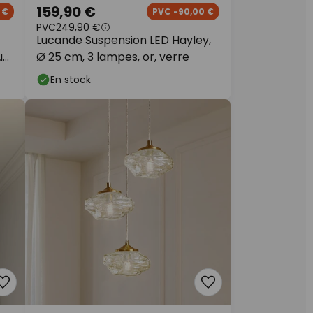
159,90 €
 €
PVC -90,00 €
PVC
249,90 €
Lucande Suspension LED Hayley,
ur
Ø 25 cm, 3 lampes, or, verre
En stock