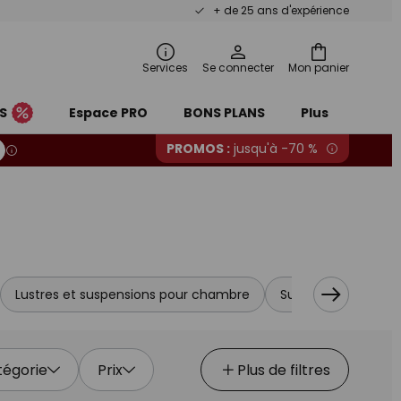
+ de 25 ans d'expérience
Services
Se connecter
Mon panier
S
Espace PRO
BONS PLANS
Plus
PROMOS :
jusqu'à -70 %
Lustres et suspensions pour chambre
Suspensions et lust
tégorie
Prix
Plus de filtres