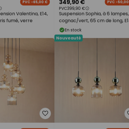
349,90 €
PVC -65,00 €
PVC -50,00
PVC
399,90 €
ension Valentina, E14,
Suspension Sophia, à 6 lampes,
ris fumé, verre
cognac/vert, 65 cm de long, E
En stock
Nouveauté