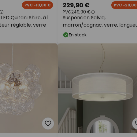
229,90 €
PVC -10,00 €
PVC -20,00
PVC
249,90 €
LED Quitani Shiro, à 1
Suspension Salvia,
eur réglable, verre
marron/cognac, verre, longue
95 cm, E14
En stock