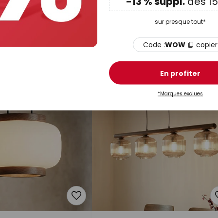
-13 % suppl.
dès 15
159,90 €
PVC -80,00 €
PVC -269,00
PVC
428,90 €
sur presque tout*
 Cubus, Ø 50 cm, 3
Lucande Diano suspension, gris
s fumé, verre
fumé, à 4 lampes
Code :
WOW
copier
En stock
En profiter
*Marques exclues