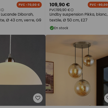
109,90 €
PVC -70,00 €
PVC -90,00
€
PVC
199,90 €
 Lucande Diborah,
Lindby suspension Pikka, blanc,
e, Ø 43 cm, verre, G9
textile, Ø 50 cm, E27
En stock