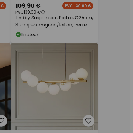
109,90 €
 €
PVC -30,00 €
PVC
139,90 €
Lindby Suspension Piatra, Ø25cm,
3 lampes, cognac/laiton, verre
En stock