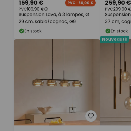
159,90 €
259,90 €
PVC -30,00 €
PVC
189,90 €
PVC
299,90 
Suspension Lava, à 3 lampes, Ø
Suspension 
29 cm, sable/cognac, G9
37 cm, cogn
En stock
En stock
Nouveauté