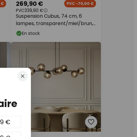
269,90 €
 €
PVC -70,00 €
PVC
339,90 €
Suspension Cubus, 74 cm, 6
lampes, transparent/miel/brun,
verre
En stock
Fermer
ire
09 €