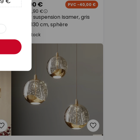
9 €
159,90 €
 €
PVC -40,00 €
PVC
199,90 €
Lindby suspension Isamer, gris
fumé, 130 cm, sphère
En stock