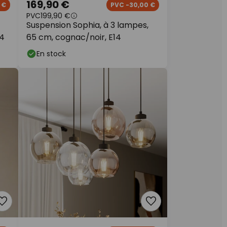
169,90 €
 €
PVC -30,00 €
PVC
199,90 €
Suspension Sophia, à 3 lampes,
14
65 cm, cognac/noir, E14
En stock