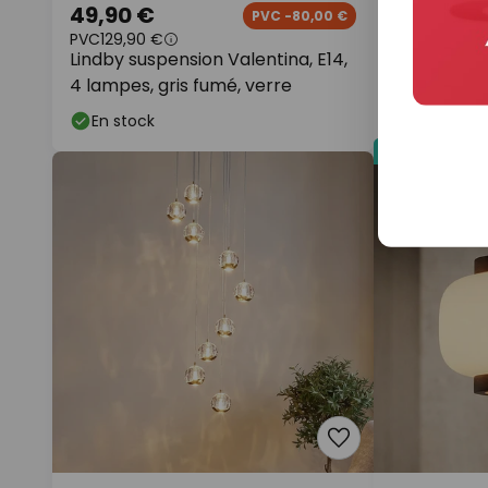
49,90 €
109,90 €
PVC -80,00 €
PVC
129,90 €
PVC
189,90 €
Lindby suspension Valentina, E14,
Suspension
4 lampes, gris fumé, verre
lampes, gri
En stock
En stock
Nouveauté