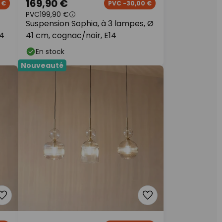
169,90 €
 €
PVC -30,00 €
PVC
199,90 €
Suspension Sophia, à 3 lampes, Ø
14
41 cm, cognac/noir, E14
En stock
Nouveauté