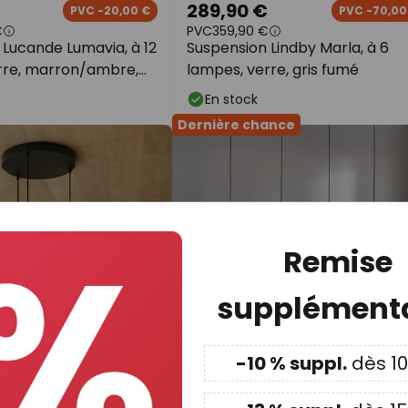
289,90 €
PVC -20,00 €
PVC -70,00
€
PVC
359,90 €
 Lucande Lumavia, à 12
Suspension Lindby Marla, à 6
rre, marron/ambre,
lampes, verre, gris fumé
En stock
Dernière chance
Remise
supplémenta
-10 % suppl.
dès 1