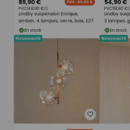
89,90 €
54,90 €
PVC -60,00 €
PVC
149,90 €
PVC
119,90 €
Lindby suspension Enrique,
Lindby susp
amber, 4 lampes, verre, bois, E27
3 lampes, g
En stock
En stock
Nouveauté
Nouveauté