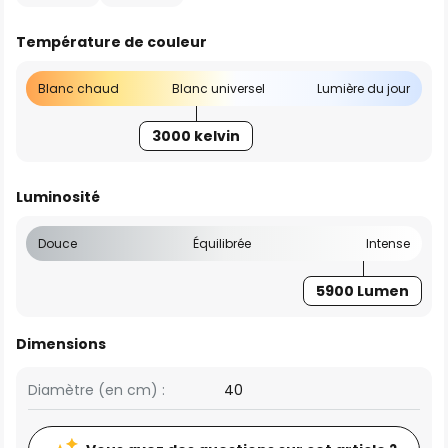
Température de couleur
Blanc chaud
Blanc universel
Lumière du jour
3000 kelvin
Luminosité
Douce
Équilibrée
Intense
5900 Lumen
Dimensions
Diamètre (en cm) :
40