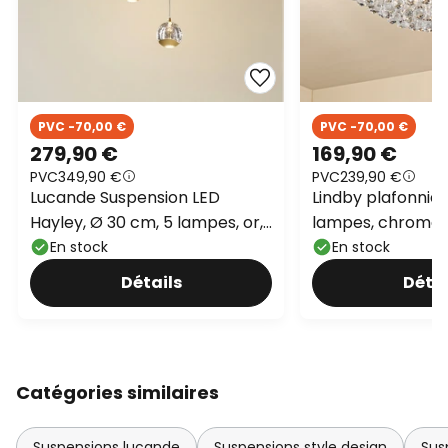
PVC -70,00 €
PVC -70,00 €
279,90 €
169,90 €
PVC
349,90 €
PVC
239,90 €
Lucande Suspension LED
Lindby plafonnier
Hayley, Ø 30 cm, 5 lampes, or,
lampes, chrome, 
verre
En stock
En stock
Détails
Détai
Catégories similaires
Suspensions lucande
Suspensions style design
Sus