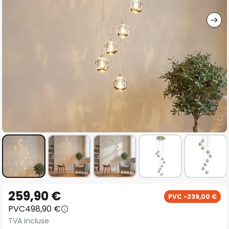
gallery
Skip
259,90 €
PVC -239,00 €
to
PVC
498,90 €
the
TVA incluse
beginning