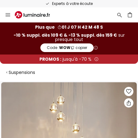
Recommandé sur Trustpilot
Allez
au
contenu
ercher
Plus que
01 J 07 H 42 M 47 S
-10 % suppl. dès 109 € & -13 % suppl. dès 159 €
sur
presque tout
Code :
WOW
copier
PROMOS :
jusqu'à -70 %
Suspensions
Skip
to
the
end
of
the
images