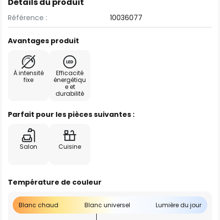
Détails du produit
Référence :
10036077
Avantages produit
À intensité
Efficacité
fixe
énergétiqu
e et
durabilité
Parfait pour les pièces suivantes :
Salon
Cuisine
Température de couleur
Blanc chaud
Blanc universel
Lumière du jour