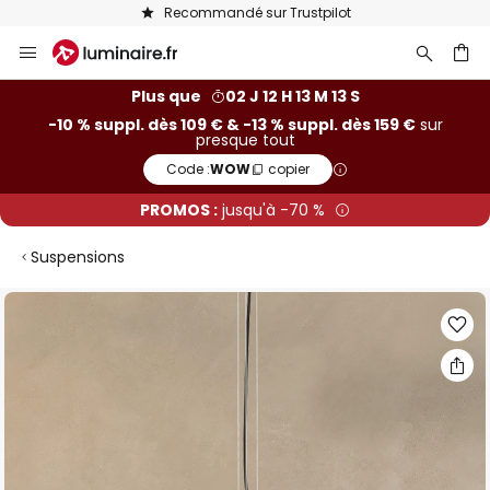
Recommandé sur Trustpilot
Allez
au
contenu
ercher
Plus que
02 J 12 H 13 M 12 S
-10 % suppl. dès 109 € & -13 % suppl. dès 159 €
sur
presque tout
Code :
WOW
copier
PROMOS :
jusqu'à -70 %
Suspensions
Skip
to
the
end
of
the
images