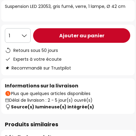
of
Suspension LED 23053, gris fumé, verre, 1 lampe, Ø 42 cm
the
images
gallery
Ajouter au panier
1
Retours sous 50 jours
Experts à votre écoute
Recommandé sur Trustpilot
Informations sur la livraison
Plus que quelques articles disponibles
Délai de livraison : 2 - 5 jour(s) ouvré(s)
Source(s) lumineuse(s) intégrée(s)
Produits similaires