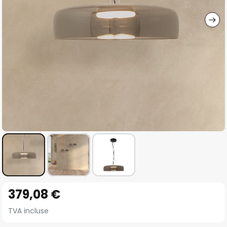
gallery
Skip
379,08 €
to
the
TVA incluse
beginning