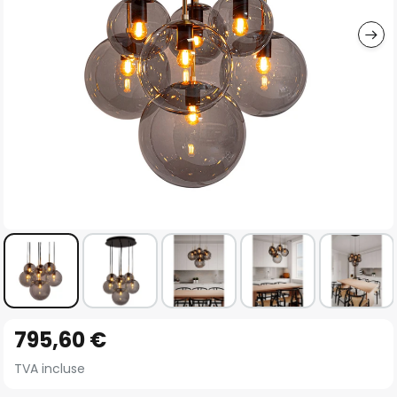
gallery
Skip
795,60 €
to
the
TVA incluse
beginning