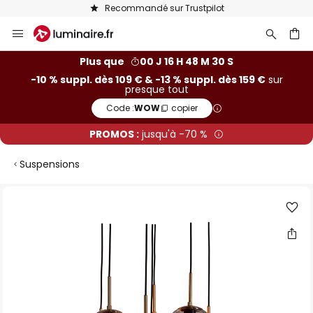
Recommandé sur Trustpilot
Allez
au
contenu
ercher
Plus que
00 J 16 H 48 M 29 S
-10 % suppl. dès 109 € & -13 % suppl. dès 159 €
sur
presque tout
Code :
WOW
copier
PROMOS :
jusqu'à -70 %
Suspensions
Skip
to
the
end
of
the
images