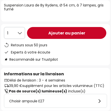
of
Suspension Laura de By Rydens, Ø 54 cm, à 7 lampes, gris
fumé
the
images
gallery
Ajouter au panier
1
Retours sous 50 jours
Experts à votre écoute
Recommandé sur Trustpilot
Informations sur la livraison
Délai de livraison : 3 - 4 semaines
39,90 €
supplément pour les articles volumineux (TTC)
Pas de source(s) lumineuse(s)
incluse(s)
Choisir ampoule E27