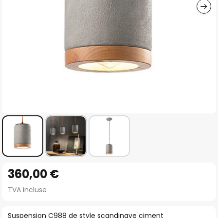
Skip
360,00 €
to
the
TVA incluse
beginning
of
Suspension C988 de style scandinave ciment