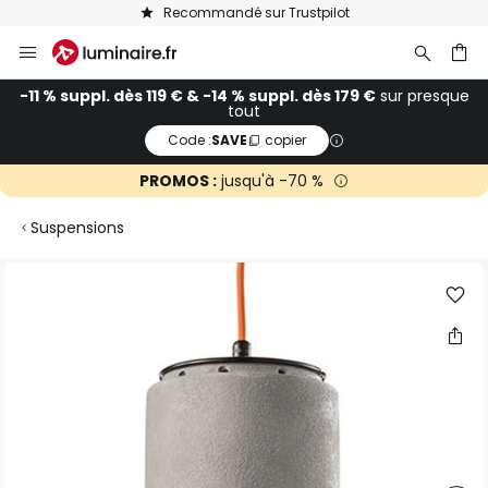
Recommandé sur Trustpilot
Allez
au
contenu
ercher
-11 % suppl. dès 119 € & -14 % suppl. dès 179 €
sur presque
tout
Code :
SAVE
copier
PROMOS :
jusqu'à -70 %
Suspensions
Skip
to
the
end
of
the
images
gallery