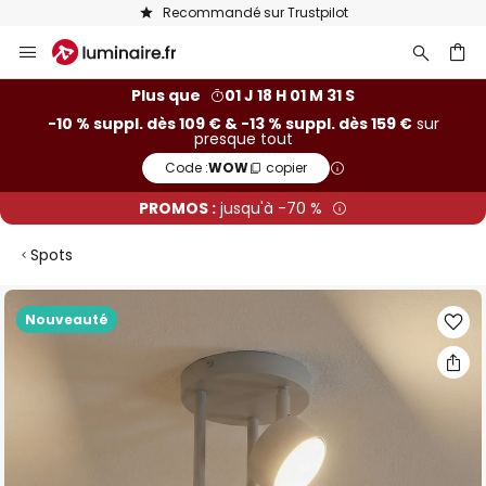
Recommandé sur Trustpilot
Allez
au
contenu
ercher
Plus que
01 J 18 H 01 M 30 S
-10 % suppl. dès 109 € & -13 % suppl. dès 159 €
sur
presque tout
Code :
WOW
copier
PROMOS :
jusqu'à -70 %
Spots
Skip
Nouveauté
to
the
end
of
the
images