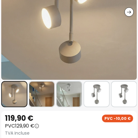
gallery
Skip
119,90 €
PVC -10,00 €
to
PVC
129,90 €
the
TVA incluse
beginning