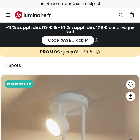
Recommandé sur Trustpilot
Allez
au
contenu
ercher
-11 % suppl. dès 119 € & -14 % suppl. dès 179 €
sur presque
tout
Code :
SAVE
copier
PROMOS :
jusqu'à -70 %
Spots
Skip
Nouveauté
to
the
end
of
the
images
gallery