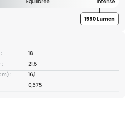
Équilibrée
Intense
1550 Lumen
:
18
 :
21,8
cm) :
16,1
0,575