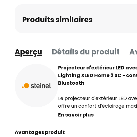
Produits similaires
Aperçu
Détails du produit
Av
Projecteur d'extérieur LED av
Lighting XLED Home 2 SC - con
Bluetooth
Le projecteur d'extérieur LED a
offre un confort d'éclairage m
facilement via l'application STE
En savoir plus
téléchargeable gratuitement. Il
entièrement orientable au design
Avantages produit
capteur IR de précision orientable