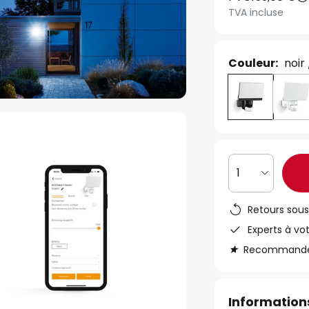
TVA incluse
Couleur:
noir
1
Retours sous
Experts à vo
Recommandé s
Informations