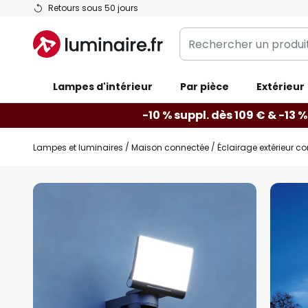
Allez
Retours sous 50 jours
au
Rechercher
contenu
un
produit,
Lampes d'intérieur
catégorie...
Par pièce
Extérieur
-10 % suppl. dès 109 € & -13 %
Lampes et luminaires
Maison connectée
Éclairage extérieur c
Skip
to
the
end
of
the
images