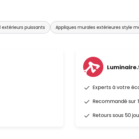
0 lux
roupes, ON/ON-OFF manuel,
d extérieurs puissants
Appliques murales extérieures style 
/esclave
Luminaire.
Experts à votre éc
Recommandé sur Tr
Retours sous 50 jou