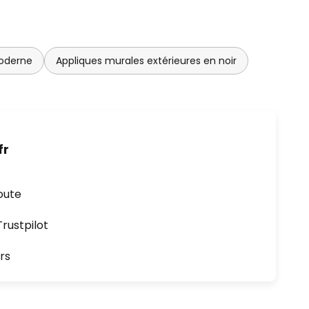
moderne
Appliques murales extérieures en noir
fr
oute
ustpilot
rs