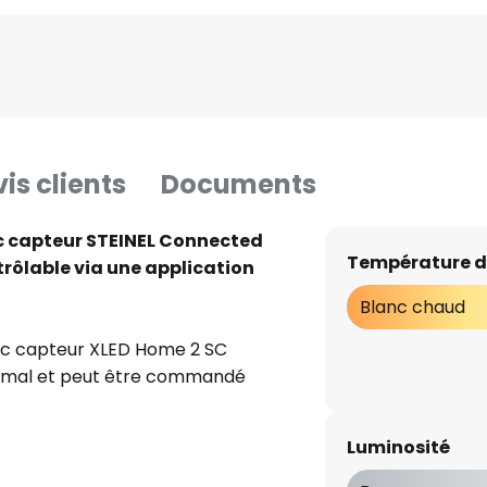
is clients
Documents
ec capteur STEINEL Connected
Température d
trôlable via une application
Blanc chaud
vec capteur XLED Home 2 SC
aximal et peut être commandé
INEL SmartRemote,
 est équipé d'un panneau LED
Luminosité
 esthétique opale. Doté d'un
 à 180° à l'horizontale et à 90°