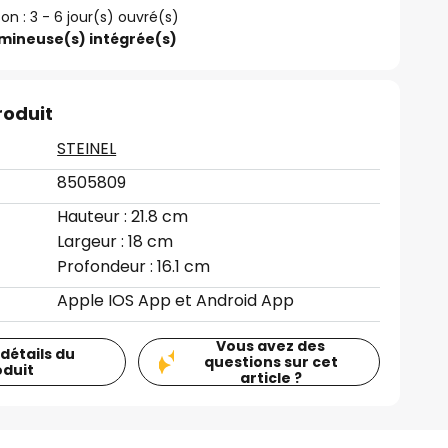
son : 3 - 6 jour(s) ouvré(s)
umineuse(s) intégrée(s)
roduit
STEINEL
8505809
Hauteur : 21.8 cm
Largeur : 18 cm
Profondeur : 16.1 cm
Apple IOS App et Android App
Vous avez des
 détails du
questions sur cet
oduit
article ?