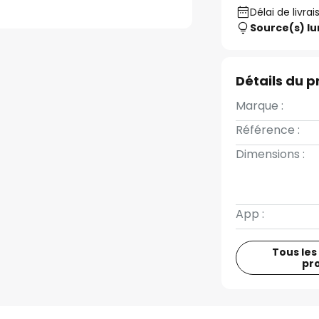
Délai de livrai
Source(s) l
Détails du p
Marque :
Référence :
Dimensions :
App :
Tous les
pr