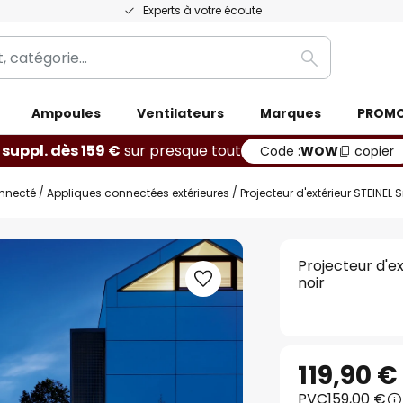
Experts à votre écoute
Rechercher
Ampoules
Ventilateurs
Marques
PROM
 suppl. dès 159 €
sur presque tout
Code :
WOW
copier
onnecté
Appliques connectées extérieures
Projecteur d'extérieur STEINEL
Projecteur d'e
noir
119,90 €
PVC
159,00 €