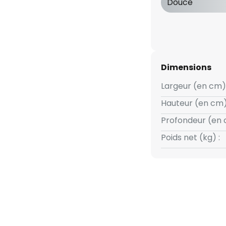
Douce
a l'application STEINEL Smart
Dimensions
apteur :
Largeur (en cm) 
Hauteur (en cm)
Profondeur (en 
Poids net (kg) :
ent en composite de
onducteur
sculaire
 s à 35 min