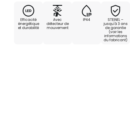
à la verticale.
Efficacité
Avec
IP44
STEINEL –
- Configuration exclusivement vi
énergétique
détecteur de
jusqu'à 3 ans
et durabilité
mouvement
de garantie
Remote
(voir les
informations
du fabricant)
Caractéristiques techniques du c
- Angle de détection : 180°
- Portée : 14 m
- Avec système de refroidissem
magnésium hautement thermoc
- Équipé d'un interrupteur crépu
- Durée d'éclairage réglable de 8