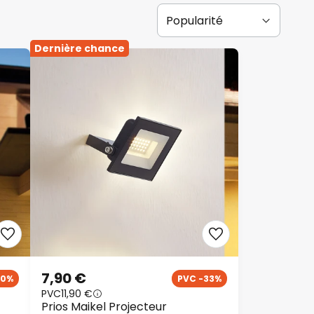
Dernière chance
7,90 €
50%
PVC -33%
PVC
11,90 €
Prios Maikel Projecteur