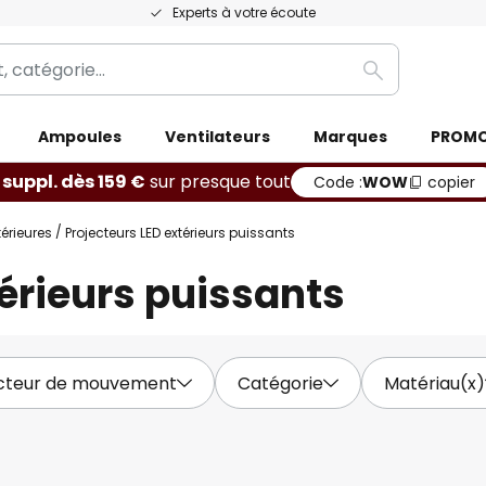
Experts à votre écoute
Rechercher
Ampoules
Ventilateurs
Marques
PROM
 suppl. dès 159 €
sur presque tout
Code :
WOW
copier
érieures
Projecteurs LED extérieurs puissants
térieurs puissants
cteur de mouvement
Catégorie
Matériau(x)