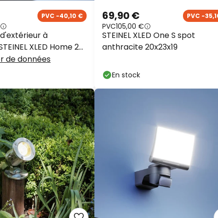
69,90 €
PVC -40,10 €
PVC -35,1
PVC
105,00 €
d'extérieur à
STEINEL XLED One S spot
STEINEL XLED Home 2
anthracite 20x23x19
te IP44
er de données
En stock