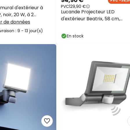
94,90 €
PVC -35,0
PVC
129,90 €
mural d'extérieur à
Lucande Projecteur LED
 noir, 20 W, à 2
d'extérieur Beatrix, 58 cm,
54
er de données
anthracite, aluminium
ivraison : 9 - 13 jour(s)
En stock