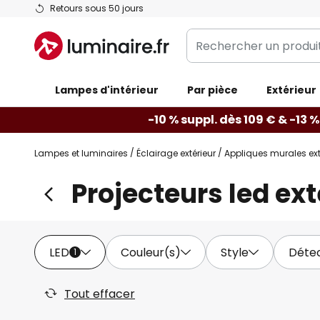
Allez
Retours sous 50 jours
au
Rechercher
contenu
un
produit,
Lampes d'intérieur
catégorie...
Par pièce
Extérieur
-10 % suppl. dès 109 € & -13 %
Lampes et luminaires
Éclairage extérieur
Appliques murales ext
Projecteurs led ex
LED
Couleur(s)
Style
Déte
1
Tout effacer