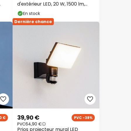
d'extérieur LED, 20 W, 1500 lm,
métal
En stock
Dernière chance
39,90 €
0 €
PVC -38%
PVC
64,90 €
Prios projecteur mural LED