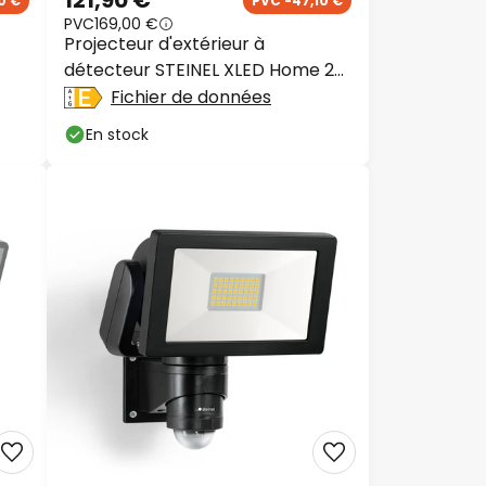
121,90 €
0 €
PVC -47,10 €
PVC
169,00 €
Projecteur d'extérieur à
détecteur STEINEL XLED Home 2
XL S, blanc, IP44
Fichier de données
En stock