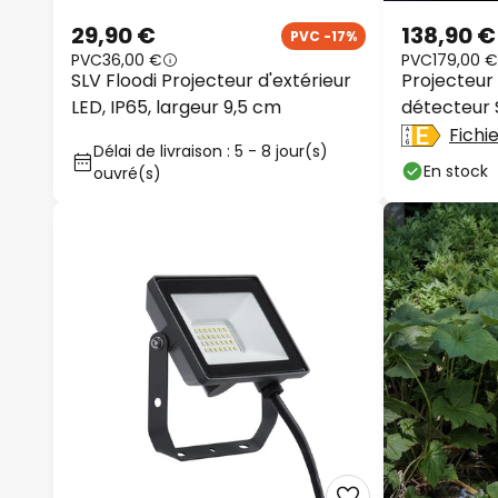
29,90 €
138,90 €
PVC -17%
PVC
36,00 €
PVC
179,00 €
SLV Floodi Projecteur d'extérieur
Projecteur 
LED, IP65, largeur 9,5 cm
détecteur 
XL S graphi
Fichi
Délai de livraison : 5 - 8 jour(s)
En stock
ouvré(s)