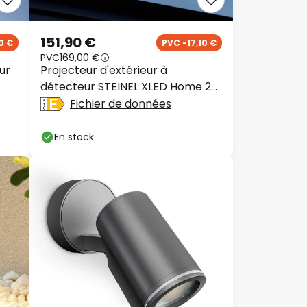
151,90 €
0 €
PVC -17,10 €
PVC
169,00 €
ur
Projecteur d'extérieur à
détecteur STEINEL XLED Home 2
XL S noir IP44
Fichier de données
En stock