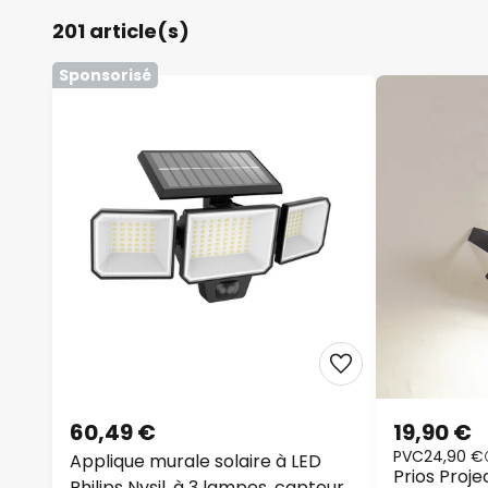
201 article(s)
Sponsorisé
60,49 €
19,90 €
PVC
24,90 €
Applique murale solaire à LED
Prios Proje
Philips Nysil, à 3 lampes, capteur