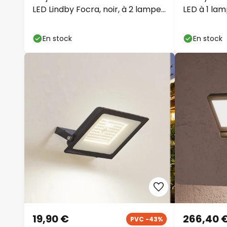
LED Lindby Focra, noir, à 2 lampes,
LED à 1 la
CCT, IP54
En stock
En stock
19,90 €
266,40 
PVC -43%