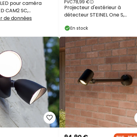
PVC
78,99 €
 LED pour caméra
Projecteur d'extérieur à
ED CAM2 SC,
détecteur STEINEL One S,
, IP44
er de données
anthracite, IP44
En stock