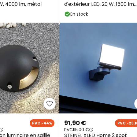
 W, 4000 lm, métal
d'extérieur LED, 20 W, 1500 lm,
métal, capteur
En stock
91,90 €
PVC -44%
PVC -23,1
PVC
115,00 €
n luminaire en saillie
STEINEL XLED Home 2 spot