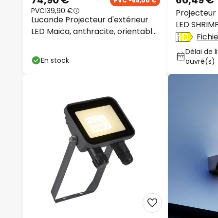
74,90 €
60,49 €
PVC -65,00 €
PVC
139,90 €
Projecteur 
Lucande Projecteur d'extérieur
LED SHRIMP,
LED Maica, anthracite, orientable,
lampes, IP
Fichi
IP65
Délai de l
En stock
ouvré(s)