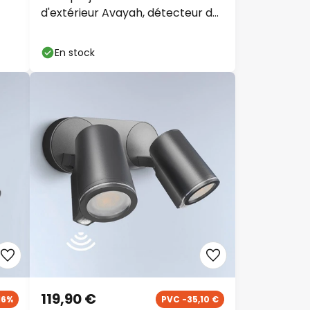
d'extérieur Avayah, détecteur de
mouvement, IP44
En stock
119,90 €
16%
PVC -35,10 €