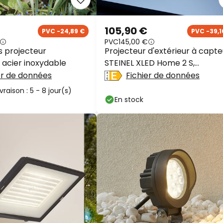
105,90 €
PVC -24,89 €
PVC -39,1
PVC
145,00 €
s projecteur
Projecteur d'extérieur à capte
, acier inoxydable
STEINEL XLED Home 2 S,
anthracite
er de données
Fichier de données
ivraison : 5 - 8 jour(s)
En stock