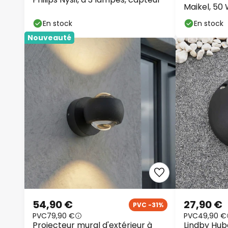
Maikel, 50
En stock
En stock
Nouveauté
54,90 €
27,90 €
PVC -31%
PVC
79,90 €
PVC
49,90 €
Projecteur mural d'extérieur à
Lindby Huba