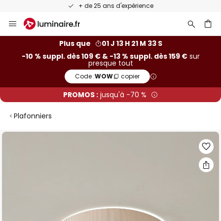
+ de 25 ans d'expérience
Allez
au
contenu
ercher
Plus que
01 J 13 H 21 M 32 S
-10 % suppl. dès 109 € & -13 % suppl. dès 159 €
sur
presque tout
Code :
WOW
copier
PROMOS :
jusqu'à -70 %
Plafonniers
Skip
to
the
end
of
the
images