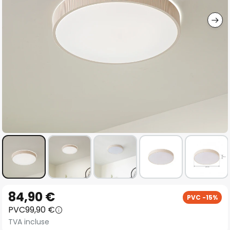
gallery
Skip
84,90 €
PVC -15%
to
PVC
99,90 €
the
TVA incluse
beginning