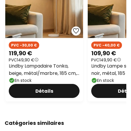
PVC -30,00 €
PVC -40,00 €
119,90 €
109,90 €
PVC
149,90 €
PVC
149,90 €
Lindby Lampadaire Tonka,
Lindby Lampe sur
beige, métal/marbre, 185 cm,
noir, métal, 185 c
E27
En stock
En stock
Détails
Détai
Catégories similaires