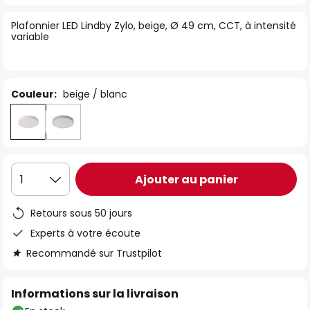
of
Plafonnier LED Lindby Zylo, beige, Ø 49 cm, CCT, à intensité
the
variable
images
gallery
Couleur:
beige / blanc
Ajouter au panier
1
Retours sous 50 jours
Experts à votre écoute
Recommandé sur Trustpilot
Informations sur la livraison