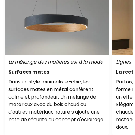
Le mélange des matières est à la mode
Lignes 
Surfaces mates
La rect
Dans un style minimaliste-chic, les
Parfois,
surfaces mates en métal confèrent
forme n
calme et profondeur. Un mélange de
un effet
matériaux avec du bois chaud ou
Elégamm
d'autres matériaux naturels ajoute une
chaude 
note de sécurité au concept d'éclairage.
rectangu
doux.