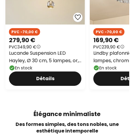
PVC -70,00 €
PVC -70,00 €
279,90 €
169,90 €
PVC
349,90 €
PVC
239,90 €
Lucande Suspension LED
Lindby plafonnier
Hayley, Ø 30 cm, 5 lampes, or,
lampes, chrome, 
verre
En stock
En stock
Détails
Détai
Élégance minimaliste
Des formes simples, des tons nobles, une
esthétique intemporelle