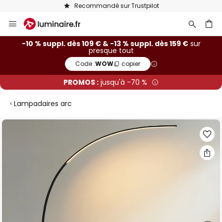
Recommandé sur Trustpilot
Allez
au
contenu
ercher
-10 % suppl. dès 109 € & -13 % suppl. dès 159 €
sur
presque tout
Code :
WOW
copier
PROMOS :
jusqu'à -70 %
Lampadaires arc
Skip
to
the
end
of
the
images
gallery