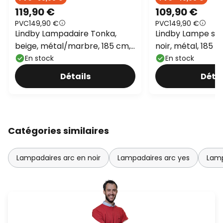
119,90 €
109,90 €
PVC
149,90 €
PVC
149,90 €
Lindby Lampadaire Tonka,
Lindby Lampe sur
beige, métal/marbre, 185 cm,
noir, métal, 185 c
E27
En stock
En stock
Détails
Détai
Catégories similaires
Lampadaires arc en noir
Lampadaires arc yes
Lamp