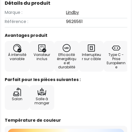
Détails du produit
Marque :
Lindby
Référence :
9626561
Avantages produit
À intensité
Variateur
Efficacité
Interrupteu
Type C -
variable
inclus
énergétiqu
r sur câble
Prise
e et
Européenn
durabilité
e
Parfait pour les pièces suivantes :
Salon
Salle à
manger
Température de couleur