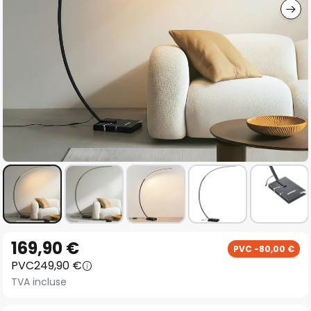
Skip
169,90 €
PVC -80,00 €
to
PVC
249,90 €
the
TVA incluse
beginning
of