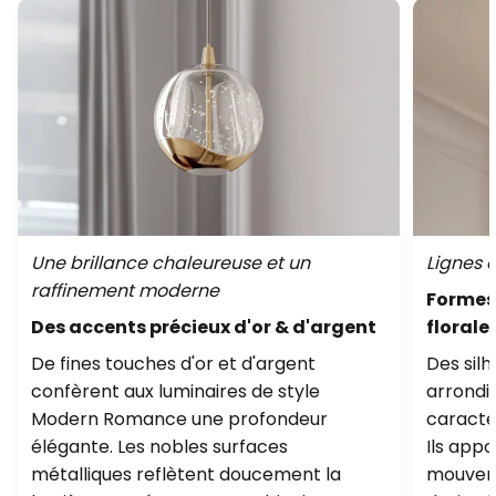
Une brillance chaleureuse et un
Lignes 
raffinement moderne
Formes 
Des accents précieux d'or & d'argent
florale
De fines touches d'or et d'argent
Des silh
confèrent aux luminaires de style
arrondie
Modern Romance une profondeur
caracté
élégante. Les nobles surfaces
Ils appo
métalliques reflètent doucement la
mouveme