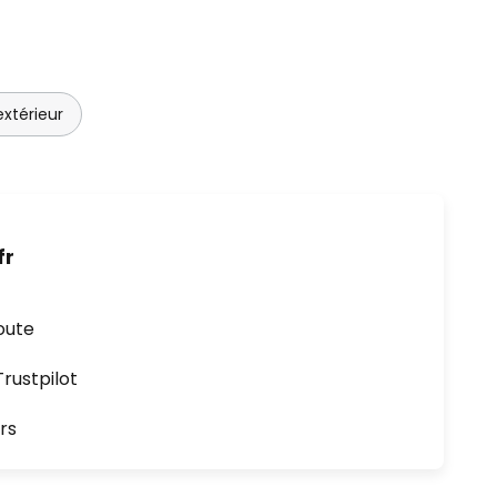
extérieur
fr
oute
ustpilot
rs