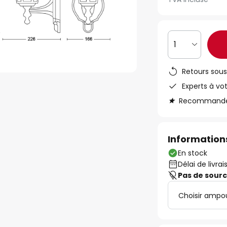
1
Retours sous
Experts à vo
Recommandé s
Informations
En stock
Délai de livrai
Pas de sour
Choisir ampo