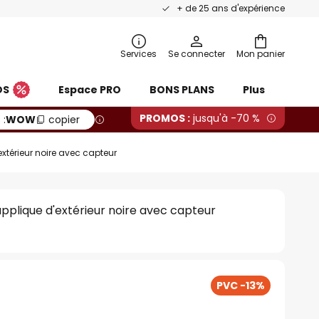
+ de 25 ans d'expérience
Services
Se connecter
Mon panier
OS
Espace PRO
BONS PLANS
Plus
PROMOS :
jusqu'à -70 %
 :
WOW
copier
extérieur noire avec capteur
 applique d'extérieur noire avec capteur
PVC -13%