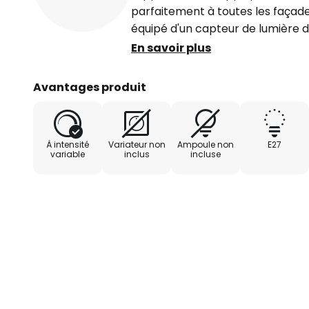
parfaitement à toutes les façade
équipé d'un capteur de lumière du
automatiquement à la tombée de la
En savoir plus
Caractéristiques du détecteur 
Avantages produit
- Angle de détection : 140°
- Portée de détection : 12 m
À intensité
Variateur non
Ampoule non
E27
- Durée d'éclairage : 5 secondes
variable
inclus
incluse
- Hauteur de montage optimale 