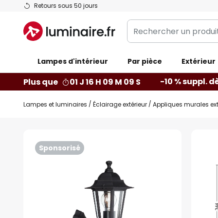
Allez
Retours sous 50 jours
au
Rechercher
contenu
un
produit,
Lampes d'intérieur
catégorie...
Par pièce
Extérieur
-10 % suppl. d
Plus que
01 J 16 H 09 M 08 S
Lampes et luminaires
Éclairage extérieur
Appliques murales ext
Skip
to
Sponsorisé
the
end
of
the
images