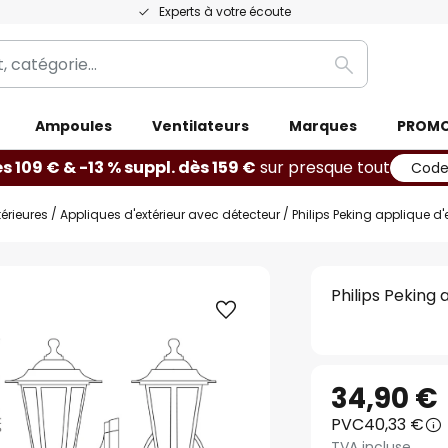
Experts à votre écoute
Rechercher
Ampoules
Ventilateurs
Marques
PROM
ès 109 € & -13 % suppl. dès 159 €
sur presque tout
Code
érieures
Appliques d'extérieur avec détecteur
Philips Peking applique d'
Philips Peking
34,90 €
PVC
40,33 €
TVA incluse