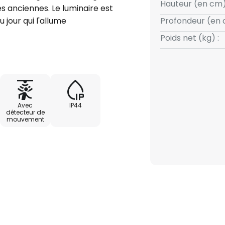
Hauteur (en cm)
s anciennes. Le luminaire est
 jour qui l'allume
Profondeur (en 
 nuit et l'éteint à l'aube.
Poids net (kg) :
de mouvement :
Avec
IP44
 à 5 minutes
détecteur de
mouvement
: 2 m