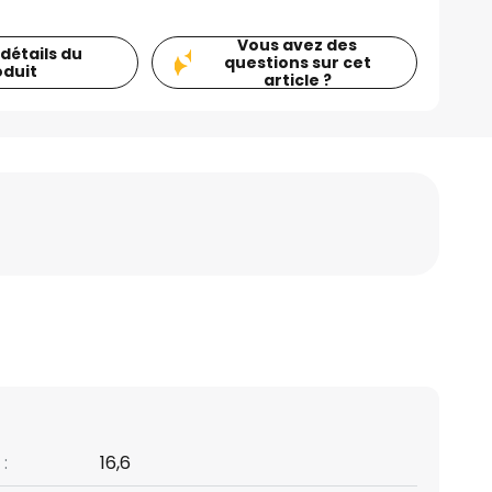
Vous avez des
 détails du
questions sur cet
oduit
article ?
:
16,6