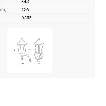
 :
34,4
cm) :
22,6
0,955