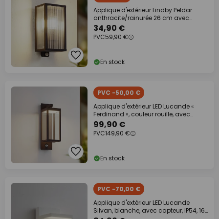
Applique d'extérieur Lindby Peldar
anthracite/rainurée 26 cm avec
capteur
34,90 €
PVC
59,90 €
En stock
PVC -50,00 €
Applique d'extérieur LED Lucande «
Ferdinand », couleur rouille, avec
capteur,
99,90 €
PVC
149,90 €
En stock
PVC -70,00 €
Applique d'extérieur LED Lucande
Silvan, blanche, avec capteur, IP54, 16
cm