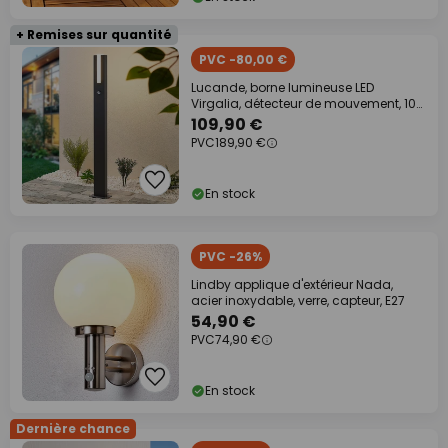
+ Remises sur quantité
PVC -80,00 €
Lucande, borne lumineuse LED
Virgalia, détecteur de mouvement, 100
cm, IP54
109,90 €
PVC
189,90 €
En stock
PVC -26%
Lindby applique d'extérieur Nada,
acier inoxydable, verre, capteur, E27
54,90 €
PVC
74,90 €
En stock
Dernière chance