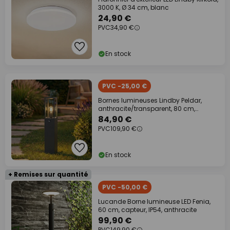
3000 K, Ø 34 cm, blanc
24,90 €
PVC
34,90 €
En stock
PVC -25,00 €
Bornes lumineuses Lindby Peldar,
anthracite/transparent, 80 cm,
capteur
84,90 €
PVC
109,90 €
En stock
+ Remises sur quantité
PVC -50,00 €
Lucande Borne lumineuse LED Fenia,
60 cm, capteur, IP54, anthracite
99,90 €
PVC
149,90 €