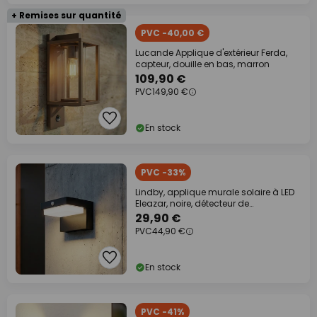
+ Remises sur quantité
PVC -40,00 €
Lucande Applique d'extérieur Ferda,
capteur, douille en bas, marron
109,90 €
PVC
149,90 €
En stock
PVC -33%
Lindby, applique murale solaire à LED
Eleazar, noire, détecteur de
mouvement, à
29,90 €
PVC
44,90 €
En stock
PVC -41%