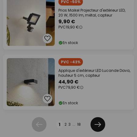
PVC -50%
Prios Maikel Projecteur d'extérieur LED,
20 W, 1500 lm, métal, capteur
9,90 €
PVC
19,90 €
En stock
PVC -43%
Applique d'extérieur LED Lucande Dava,
hauteur 5 cm, capteur
44,90 €
PVC
79,90 €
En stock
Page
1
2
3
...
18
Précédent
Suivant