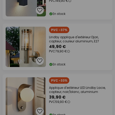
PVC
149,90 €
En stock
PVC -37%
Lindby applique d'extérieur Djori,
capteur, couleur aluminium, E27
49,90 €
PVC
79,90 €
En stock
PVC -33%
Applique d'extérieur LED Lindby Lacie,
capteur, noir/blanc, aluminium
39,90 €
PVC
59,90 €
En stock