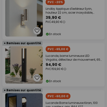
PVC -20%
Lindby Applique d'extérieur Eyrin,
hauteur 22 cm, acier inoxydable,
capteur
39,90 €
PVC
49,90 €
En stock
+ Remises sur quantité
PVC -65,00 €
Lucande, borne lumineuse LED
Virgalia, détecteur de mouvement, 65
cm, IP54
94,90 €
PVC
159,90 €
En stock
+ Remises sur quantité
PVC -60,00 €
Lucande Borne lumineuse Kiran, 100
cm, capteur, gris, IP44, E27