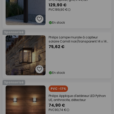
129,90 €
PVC
189,90 €
En stock
Sponsorisé
Philips Lampe murale à capteur
solaire Camill noir/transparent 14 x 14
cm
75,62 €
En stock
Sponsorisé
PVC -17%
Philips Applique d'extérieur LED Python
UE, anthracite, détecteur
74,90 €
PVC
90,74 €