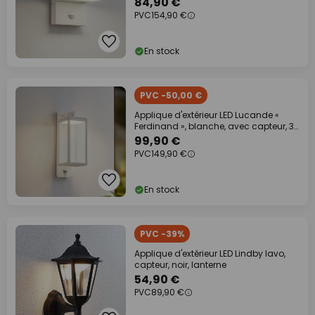
84,90 €
PVC
154,90 €
En stock
PVC -50,00 €
Applique d'extérieur LED Lucande «
Ferdinand », blanche, avec capteur, 38
cm
99,90 €
PVC
149,90 €
En stock
PVC -39%
Applique d'extérieur LED Lindby Iavo,
capteur, noir, lanterne
54,90 €
PVC
89,90 €