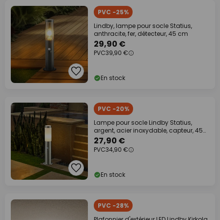
PVC -25%
Lindby, lampe pour socle Statius,
anthracite, fer, détecteur, 45 cm
29,90 €
PVC
39,90 €
En stock
PVC -20%
Lampe pour socle Lindby Statius,
argent, acier inoxydable, capteur, 45
cm
27,90 €
PVC
34,90 €
En stock
PVC -28%
Plafonnier d'extérieur LED Lindby Kirkola,