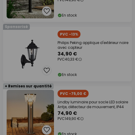
En stock
Sponsorisé
PVC -13%
Philips Peking applique d'extérieur noire
avec capteur
34,90 €
PVC
40,33 €
En stock
+ Remises sur quantité
PVC -75,00 €
Lindby luminaire pour socle LED solaire
Antje, détecteur de mouvement, IP44
74,90 €
PVC
149,90 €
En stock