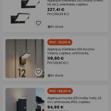
Applique d'extérieur LED Lindby Sherin,
lot de 2, orientable, capteur
227,41 €
PVC
299,29 €
En stock
PVC -10,00 €
Applique d'extérieur LED Arcchio
Yolena, capteur, anthracite,
aluminium
119,90 €
PVC
129,90 €
En stock
PVC -55,00 €
Applique murale LED Lindby Sally, 22
cm, anthracite, IP54, capteur
94,90 €