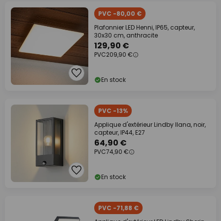
PVC -80,00 €
Plafonnier LED Henni, IP65, capteur,
30x30 cm, anthracite
129,90 €
PVC
209,90 €
En stock
PVC -13%
Applique d'extérieur Lindby Ilana, noir,
capteur, IP44, E27
64,90 €
PVC
74,90 €
En stock
PVC -71,88 €