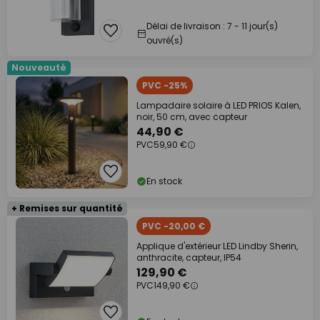
Délai de livraison : 7 - 11 jour(s)
ouvré(s)
Nouveauté
PVC -25%
Lampadaire solaire à LED PRIOS Kalen,
noir, 50 cm, avec capteur
44,90 €
PVC
59,90 €
En stock
+ Remises sur quantité
PVC -20,00 €
Applique d'extérieur LED Lindby Sherin,
anthracite, capteur, IP54
129,90 €
PVC
149,90 €