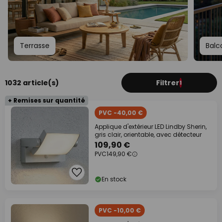
Terrasse
Balc
1032 article(s)
Filtrer
1
+ Remises sur quantité
PVC -40,00 €
Applique d'extérieur LED Lindby Sherin,
gris clair, orientable, avec détecteur
109,90 €
PVC
149,90 €
En stock
PVC -10,00 €