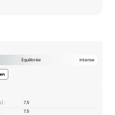
Équilibrée
Intense
en
) :
7,5
:
7,5