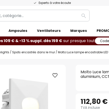
Experts à votre écoute
Rechercher
Ampoules
Ventilateurs
Marques
PROM
ès 109 € & -13 % suppl. dès 159 €
sur presque tout
Code
lights
Spots encastrés dans le mur
Molto Luce lampe encastrable LED
Molto Luce lam
aluminium, CC
112,80 €
TVA incluse