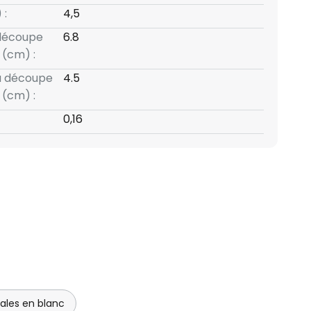
 :
4,5
 découpe
6.8
(cm) :
a découpe
4.5
(cm) :
0,16
ales en blanc