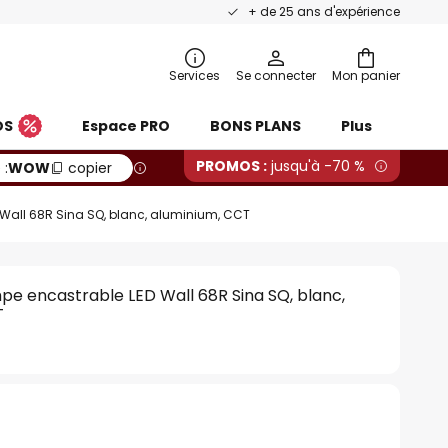
+ de 25 ans d'expérience
Services
Se connecter
Mon panier
OS
Espace PRO
BONS PLANS
Plus
PROMOS :
jusqu'à -70 %
 :
WOW
copier
 Wall 68R Sina SQ, blanc, aluminium, CCT
pe encastrable LED Wall 68R Sina SQ, blanc,
T