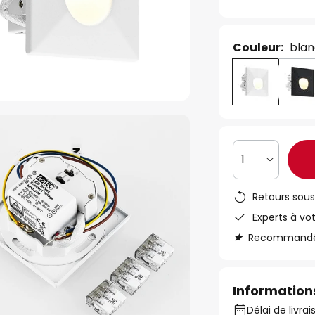
Couleur:
bla
1
Retours sous
Experts à vo
Recommandé s
Informations
Délai de livrai