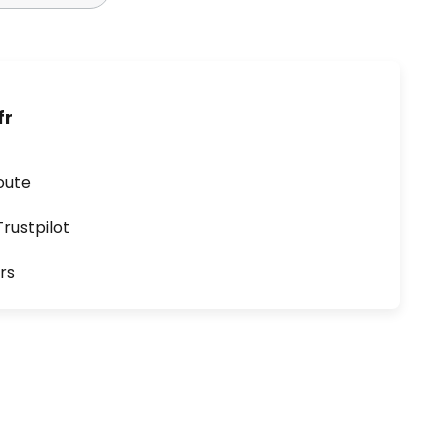
fr
oute
ustpilot
rs