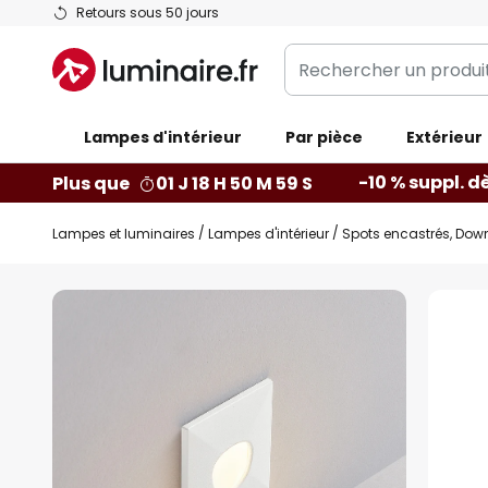
Allez
Retours sous 50 jours
au
Rechercher
contenu
un
produit,
Lampes d'intérieur
catégorie...
Par pièce
Extérieur
-10 % suppl. d
Plus que
01 J 18 H 50 M 58 S
Lampes et luminaires
Lampes d'intérieur
Spots encastrés, Down
Skip
to
the
end
of
the
images