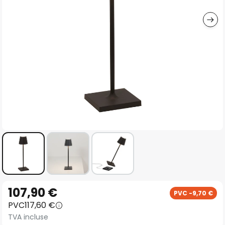
gallery
Skip
107,90 €
PVC -9,70 €
to
PVC
117,60 €
the
TVA incluse
beginning