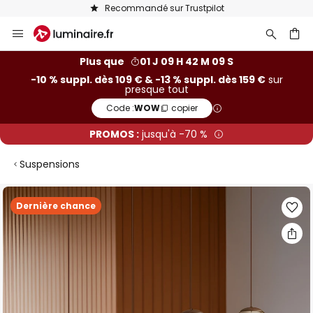
Recommandé sur Trustpilot
Allez
au
contenu
ercher
Plus que
01 J 09 H 42 M 08 S
-10 % suppl. dès 109 € & -13 % suppl. dès 159 €
sur
presque tout
Code :
WOW
copier
PROMOS :
jusqu'à -70 %
Suspensions
Skip
Dernière chance
to
the
end
of
the
images