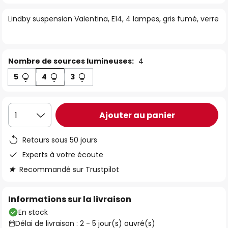
of
Lindby suspension Valentina, E14, 4 lampes, gris fumé, verre
the
images
gallery
Nombre de sources lumineuses:
4
5
4
3
Ajouter au panier
1
Retours sous 50 jours
Experts à votre écoute
Recommandé sur Trustpilot
Informations sur la livraison
En stock
Délai de livraison : 2 - 5 jour(s) ouvré(s)