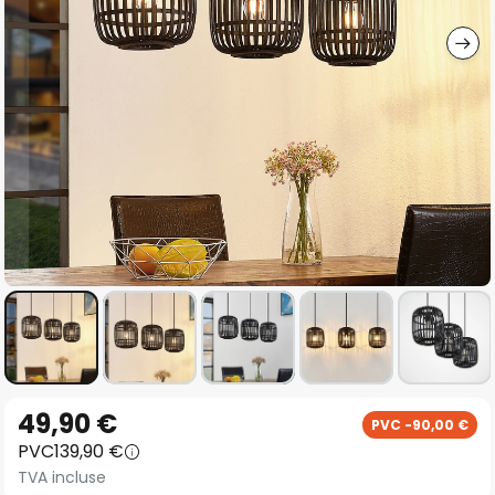
gallery
Skip
49,90 €
PVC -90,00 €
to
PVC
139,90 €
the
TVA incluse
beginning