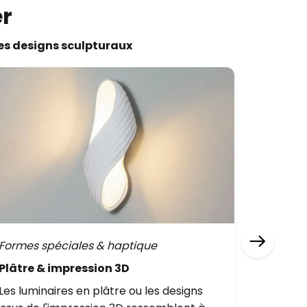
r
des designs sculpturaux
Formes spéciales & haptique
Lignes 
Plâtre & impression 3D
Ondule
Les luminaires en plâtre ou les designs
Les idée