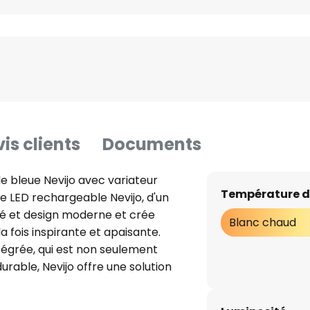
is clients
Documents
 bleue Nevijo avec variateur
Température d
le LED rechargeable Nevijo, d'un
ité et design moderne et crée
Blanc chaud
 fois inspirante et apaisante.
tégrée, qui est non seulement
rable, Nevijo offre une solution
 manger et le salon. Les styles
eflètent dans les lignes épurées