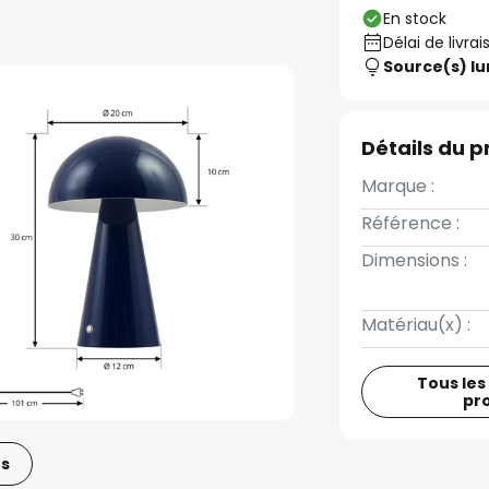
En stock
Délai de livrai
Source(s) l
Détails du p
Marque :
Référence :
Dimensions :
Matériau(x) :
Tous les
pr
os