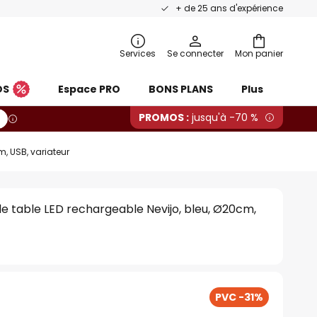
+ de 25 ans d'expérience
Services
Se connecter
Mon panier
OS
Espace PRO
BONS PLANS
Plus
PROMOS :
jusqu'à -70 %
m, USB, variateur
e table LED rechargeable Nevijo, bleu, Ø20cm,
PVC -31%