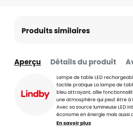
Skip
to
the
beginning
Produits similaires
of
the
images
gallery
Aperçu
Détails du produit
Av
Lampe de table LED rechargeable
tactile pratique La lampe de tab
bleu attrayant, allie fonctionnal
une atmosphère qui peut être à la
Avec sa source lumineuse LED in
économe en énergie mais aussi du
d'éclairage fiable pour la salle à
En savoir plus
"moderne" et "jeune habitat" se r