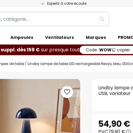
Experts à votre écoute
Rechercher
Ampoules
Ventilateurs
Marques
PROM
 suppl. dès 159 €
sur presque tout
Code :
WOW
copier
mpes de table
Lindby lampe de table LED rechargeable Nevijo, bleu, Ø20c
Lindby lampe d
USB, variateur
54,90 €
PVC
79,90 €