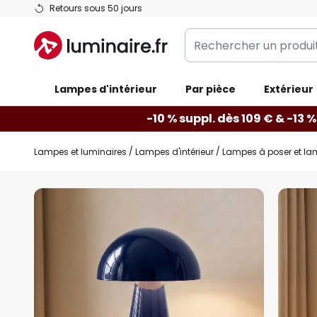
Allez
Retours sous 50 jours
au
Rechercher
contenu
un
produit,
Lampes d'intérieur
catégorie...
Par pièce
Extérieur
-10 % suppl. dès 109 € & -13 %
Lampes et luminaires
Lampes d'intérieur
Lampes à poser et la
Skip
to
the
end
of
the
images