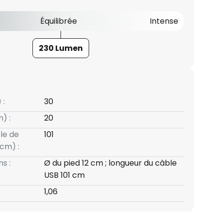
Équilibrée
Intense
230 Lumen
 :
30
) :
20
le de
101
cm) :
s :
Ø du pied 12 cm ; longueur du câble
USB 101 cm
1,06