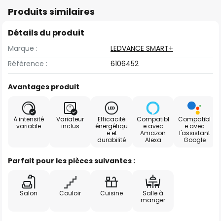
Produits similaires
Détails du produit
Marque :
LEDVANCE SMART+
Référence :
6106452
Avantages produit
À intensité
Variateur
Efficacité
Compatibl
Compatibl
variable
inclus
énergétiqu
e avec
e avec
e et
Amazon
l'assistant
durabilité
Alexa
Google
Parfait pour les pièces suivantes :
Salon
Couloir
Cuisine
Salle à
manger