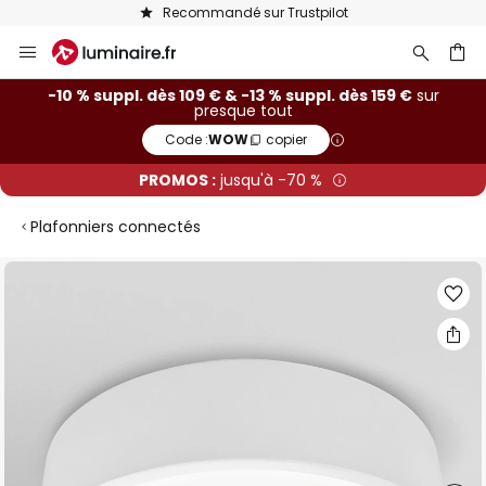
Recommandé sur Trustpilot
Allez
au
contenu
ercher
-10 % suppl. dès 109 € & -13 % suppl. dès 159 €
sur
presque tout
Code :
WOW
copier
PROMOS :
jusqu'à -70 %
Plafonniers connectés
Skip
to
the
end
of
the
images
gallery