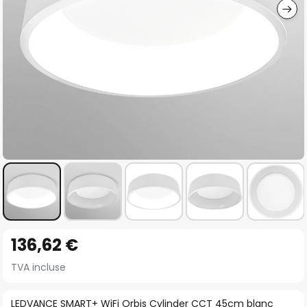
Skip
136,62 €
to
the
TVA incluse
beginning
of
LEDVANCE SMART+ WiFi Orbis Cylinder CCT 45cm blanc