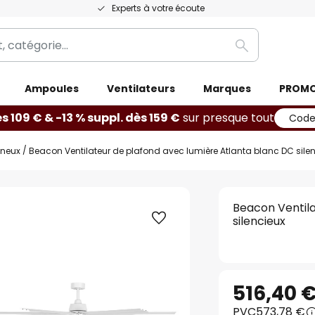
Experts à votre écoute
Rechercher
Ampoules
Ventilateurs
Marques
PROM
ès 109 € & -13 % suppl. dès 159 €
sur presque tout
Code
ineux
Beacon Ventilateur de plafond avec lumière Atlanta blanc DC sile
Beacon Ventila
silencieux
516,40 
PVC
573,78 €