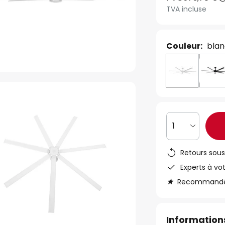
TVA incluse
Couleur:
bla
1
Retours sous
Experts à vo
Recommandé s
Informations