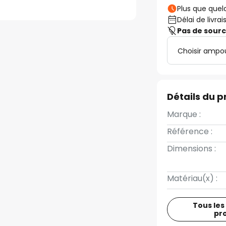
Plus que quelq
Délai de livrai
Pas de sour
Choisir ampo
Détails du p
Marque :
Référence :
Dimensions :
Matériau(x) :
Tous les
pr