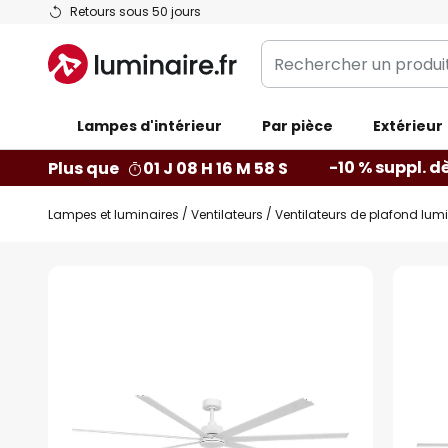
Allez
Retours sous 50 jours
au
Rechercher
contenu
un
produit,
Lampes d'intérieur
catégorie...
Par pièce
Extérieur
-10 % suppl. d
Plus que
01 J 08 H 16 M 57 S
Lampes et luminaires
Ventilateurs
Ventilateurs de plafond lum
Skip
to
the
end
of
the
images