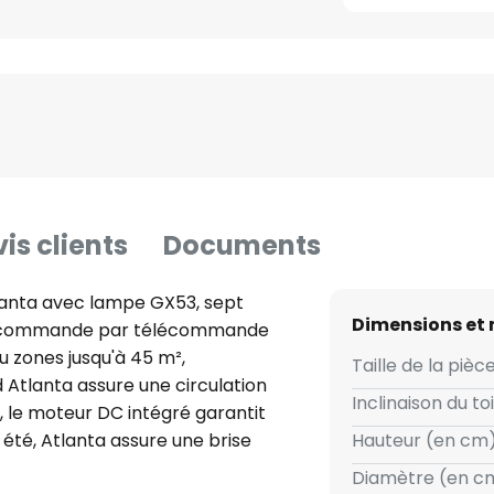
is clients
Documents
lanta avec lampe GX53, sept
Dimensions et
 - commande par télécommande
 zones jusqu'à 45 m²,
Taille de la pièce
 Atlanta assure une circulation
Inclinaison du toi
, le moteur DC intégré garantit
 été, Atlanta assure une brise
Hauteur (en cm)
ation réversible permet de
Diamètre (en cm