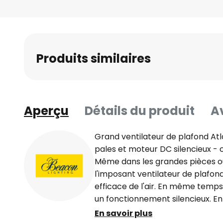
beginning
of
the
images
Produits similaires
gallery
Aperçu
Détails du produit
Av
Grand ventilateur de plafond At
pales et moteur DC silencieux
Même dans les grandes pièces ou
l'imposant ventilateur de plafond
efficace de l'air. En même temps
un fonctionnement silencieux. En
fraîche. En hiver, le sens de rot
En savoir plus