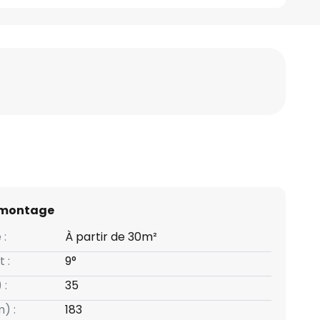
 montage
 :
À partir de 30m²
t :
9°
 :
35
) :
183