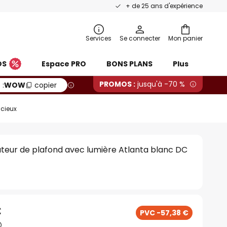
+ de 25 ans d'expérience
Services
Se connecter
Mon panier
OS
Espace PRO
BONS PLANS
Plus
PROMOS :
jusqu'à -70 %
 :
WOW
copier
ncieux
teur de plafond avec lumière Atlanta blanc DC
€
PVC -57,38 €