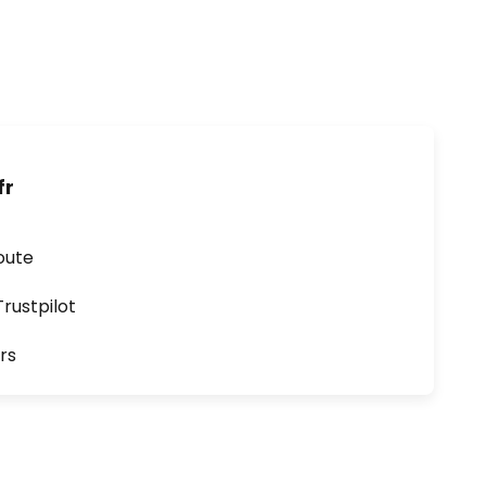
fr
oute
ustpilot
rs